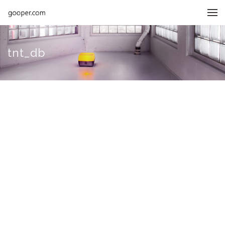
메뉴 건너뛰기
tnt_db