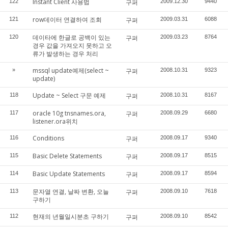
Instant Client 사용법
122
구퍼
2009.12.30
9440
row데이터 연결하여 조회
121
구퍼
2009.03.31
6088
데이타에 한글로 공백이 있는
120
구퍼
2009.03.23
8764
경우 값을 가져오지 못하고 오
류가 발생하는 경우 처리
mssql update예제(select ~
»
구퍼
2008.10.31
9323
update)
Update ~ Select 구문 예제
118
구퍼
2008.10.31
8167
oracle 10g tnsnames.ora,
117
구퍼
2008.09.29
6680
listener.ora위치
Conditions
116
구퍼
2008.09.17
9340
Basic Delete Statements
115
구퍼
2008.09.17
8515
Basic Update Statements
114
구퍼
2008.09.17
8594
문자열 연결, 날짜 변환, 오늘
113
구퍼
2008.09.10
7618
구하기
현재의 년월일시분초 구하기
112
구퍼
2008.09.10
8542