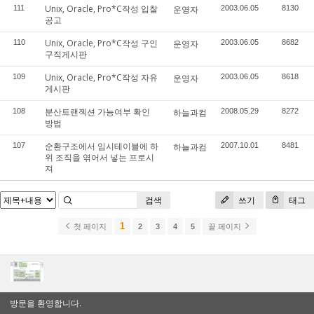
Unix, Oracle, Pro*C작성 입찰
111
운영자
2003.06.05
8130
공고
Unix, Oracle, Pro*C작성 구인
110
운영자
2003.06.05
8682
구직게시판
Unix, Oracle, Pro*C작성 자유
109
운영자
2003.06.05
8618
게시판
분산트랜젝션 가능여부 확인
108
하늘과컴
2008.05.29
8272
방법
순환구조에서 임시테이블에 하
107
하늘과컴
2007.10.01
8481
위 조직을 엮어서 넣는 프로시
져
검색
쓰기
태그
1
첫 페이지
2
3
4
5
끝 페이지
방문을 환영합니다.