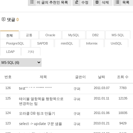
이 글의 추천인 목록
수정
삭제
목록
댓글
0
공통
Oracle
MySQL
DB2
MS-SQL
전체
PostgreSQL
SAPDB
miniSQL
Informix
UniSQL
LDAP
기타
번호
제목
글쓴이
날짜
조회 수
test''' ' '' '' ''''""" ''''''''
126
구퍼
2011.03.07
7783
테이블 열항목을 행항목으로
125
구퍼
2011.01.11
12135
변경하는 팁
오라클 DB 링크 만들기
124
구퍼
2011.01.06
10035
select -> update 구문 샘플
123
구퍼
2010.01.21
9429