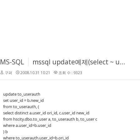
MS-SQL
mssql update예제(select ~ update)
구퍼
2008.10.31 10:21
조회 수 : 9323
update to_userauth
set user_id = b.new_id
from to_userauth, (
select distinct a.user_id ori_id, c.user_id new_id
from hscity.dbo.to_user a, to_userauth b, to_user c
where a.user_id=b.user_id
) b
where to_userauth.user_id=b.ori_id