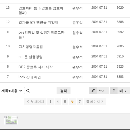
암호화(이름과,암호를 암호화
13
원우석
2004.07.31
6020
할때)
결과를 n개 행만을 취할때
12
원우석
2004.07.31
5888
pre컴파일 및 실행계획로그만
11
원우석
2004.07.31
5992
들기
CLP 명령모음집
10
원우석
2004.07.31
7005
sql 문 실행명령
9
원우석
2004.07.31
6910
DB2 종료후 다시 시작
8
원우석
2004.07.31
6323
lock 상태 확인
7
원우석
2004.07.31
8383
검색
쓰기
태그
6
첫 페이지
3
4
5
7
끝 페이지