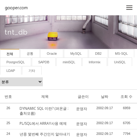
메뉴 건너뛰기
tnt_db
공통
Oracle
MySQL
DB2
MS-SQL
전체
PostgreSQL
SAPDB
miniSQL
Informix
UniSQL
LDAP
기타
번호
제목
글쓴이
날짜
조회 수
DYNAMIC SQL 이란? (퍼온글 :
26
운영자
2002.09.17
6959
출처모름)
PL/SQL에서 ARRAY사용 예제
25
운영자
2002.09.17
6705
년중 몇번째 주간인지 알아내기
24
운영자
2002.09.17
7794