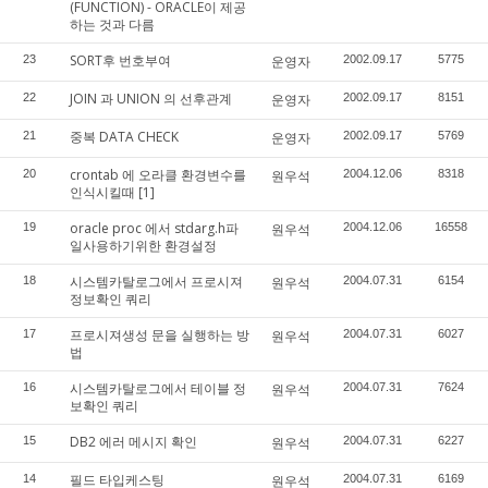
(FUNCTION) - ORACLE이 제공
하는 것과 다름
SORT후 번호부여
23
운영자
2002.09.17
5775
JOIN 과 UNION 의 선후관계
22
운영자
2002.09.17
8151
중복 DATA CHECK
21
운영자
2002.09.17
5769
crontab 에 오라클 환경변수를
20
원우석
2004.12.06
8318
인식시킬때
[1]
oracle proc 에서 stdarg.h파
19
원우석
2004.12.06
16558
일사용하기위한 환경설정
시스템카탈로그에서 프로시져
18
원우석
2004.07.31
6154
정보확인 쿼리
프로시져생성 문을 실행하는 방
17
원우석
2004.07.31
6027
법
시스템카탈로그에서 테이블 정
16
원우석
2004.07.31
7624
보확인 쿼리
DB2 에러 메시지 확인
15
원우석
2004.07.31
6227
필드 타입케스팅
14
원우석
2004.07.31
6169