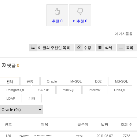
추천 0
비추천 0
이 게시물을
이 글의 추천인 목록
수정
삭제
목록
댓글
0
공통
Oracle
MySQL
DB2
MS-SQL
전체
PostgreSQL
SAPDB
miniSQL
Informix
UniSQL
LDAP
기타
번호
제목
글쓴이
날짜
조회 수
test''' ' '' '' ''''""" ''''''''
126
구퍼
2011.03.07
7783