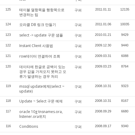
테이블 열항목을 행항목으로
125
구퍼
2011.01.11
12135
변경하는 팁
오라클 DB 링크 만들기
124
구퍼
2011.01.06
10035
select -> update 구문 샘플
123
구퍼
2010.01.21
9429
Instant Client 사용법
122
구퍼
2009.12.30
9440
row데이터 연결하여 조회
121
구퍼
2009.03.31
6088
데이타에 한글로 공백이 있는
120
구퍼
2009.03.23
8764
경우 값을 가져오지 못하고 오
류가 발생하는 경우 처리
mssql update예제(select ~
119
구퍼
2008.10.31
9323
update)
Update ~ Select 구문 예제
118
구퍼
2008.10.31
8167
oracle 10g tnsnames.ora,
117
구퍼
2008.09.29
6680
listener.ora위치
Conditions
116
구퍼
2008.09.17
9340