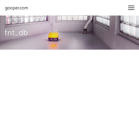
메뉴 건너뛰기
tnt_db