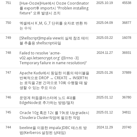
[Hue-Oozie]Hue에서 Oozie Coordinator
751
2025.10.19
45538
를 export후 import시 "Problen installing
fixture" 오류 발생시 조치
엑셀에서 K ,M, G ,T 단위를 숫자로 변환 하
750
2025.04.09
36877
는 수식
[Shellscript]Impala view의 실제 참조 테이
749
2025.03.22
16078
블 추출용 shellscript파일
Failed to resolve 'acme-
748
2024.11.27
36931
v02.api.letsencrypt.org' ([Errno -3]
Temporary failure in name resolution)"
Apache Kudu에서 동일한 이름의 테이블을
747
2025.01.26
37889
반복적으로 DROP → CREATE → INSERT하
는 로직을 2분 간격으로 10회 수행할 때 발
생할 수 있는 주요 이슈
운영계 하둡클러스터에 노드 4대를
746
2025.01.12
36780
EdgeNode로 추가하는 방법/절차
Oracle 10g 혹은 12c 를 19c로 Upgrade시
745
2025.01.12
34811
Cloudera Cluster작업에 필요한 작업
beeline을 이용한 impala JDBC 테스트 방
744
2024.11.29
20740
법(Kerberos 설정된 상태임)