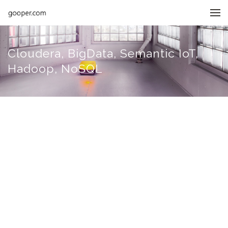
메뉴 건너뛰기
Cloudera, BigData, Semantic IoT,
Hadoop, NoSQL