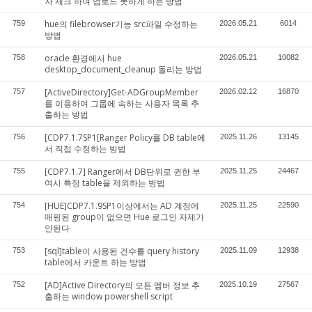
자 체크 하여 업로드 못하게 하는 방법
hue의 filebrowser기능 src파일 수정하는
759
2026.05.21
6014
방법
oracle 환경에서 hue
758
2026.05.21
10082
desktop_document_cleanup 돌리는 방법
[ActiveDirectory]Get-ADGroupMember
757
2026.02.12
16870
를 이용하여 그룹에 속하는 사용자 목록 추
출하는 방법
[CDP7.1.7SP1[Ranger Policy를 DB table에
756
2025.11.26
13145
서 직접 수정하는 방법
[CDP7.1.7] Ranger에서 DB단위로 귄한 부
755
2025.11.25
24467
여시 특정 table을 제외하는 벙법
[HUE]CDP7.1.9SP1이상에서는 AD 계정에
754
2025.11.25
22590
매핑된 group이 없으면 Hue 로그인 자제가
안된다
[sql]table이 사용된 건수를 query history
753
2025.11.09
12938
table에서 카운트 하는 방법
[AD]Active Directory의 모든 멤버 정보 추
752
2025.10.19
27567
출하는 window powershell script