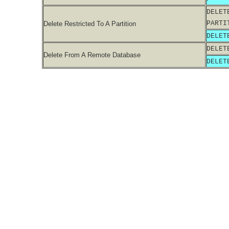
DELET
PARTI
Delete Restricted To A Partition
DELET
DELET
Delete From A Remote Database
DELET