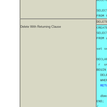
DELET
SELEC
FROM 
DELET
Delete With Returning Clause
CREAT
SELEC
FROM 
set s
DECLA
r ur
BEGIN
DELE
WHER
RET
dbms_
END;
/