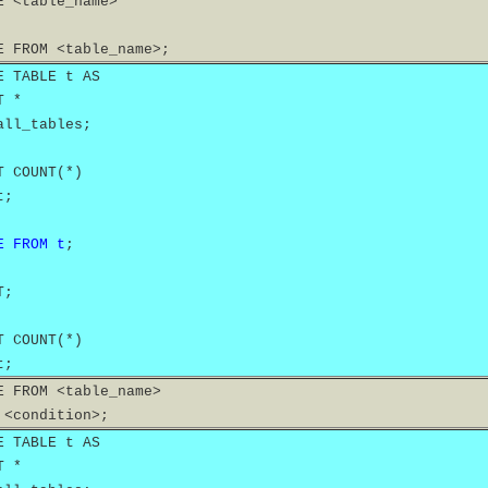
E <table_name>
E FROM <table_name>;
E TABLE t AS
T *
all_tables;
T COUNT(*)
t;
E FROM t
;
T;
T COUNT(*)
t;
E FROM <table_name>
 <condition>;
E TABLE t AS
T *