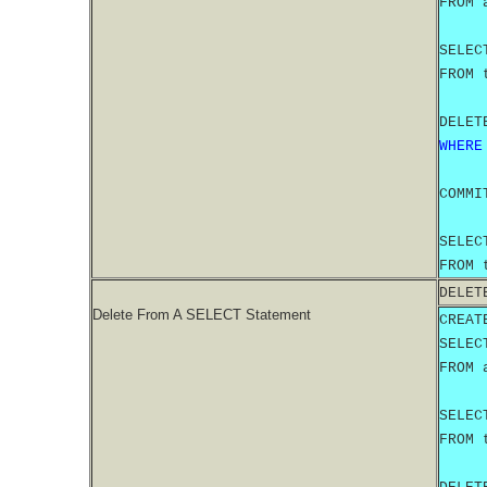
FROM 
SELEC
FROM 
DELET
WHERE
COMMI
SELEC
FROM 
DELET
Delete From A SELECT Statement
CREAT
SELEC
FROM 
SELEC
FROM 