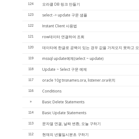
오라클 DB 링크 만들기
124
select -> update 구문 샘플
123
Instant Client 사용법
122
row데이터 연결하여 조회
121
데이타에 한글로 공백이 있는 경우 값을 가져오지 못하고 
120
mssql update예제(select ~ update)
119
Update ~ Select 구문 예제
118
oracle 10g tnsnames.ora, listener.ora위치
117
Conditions
116
Basic Delete Statements
»
Basic Update Statements
114
문자열 연결, 날짜 변환, 오늘 구하기
113
현재의 년월일시분초 구하기
112