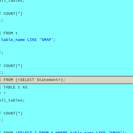
all_tables;
T COUNT(*)
t;
E FROM t
 table_name LIKE '%MAP'
;
T;
T COUNT(*)
t;
E FROM (<SELECT Statement>);
E TABLE t AS
T *
all_tables;
T COUNT(*)
t;