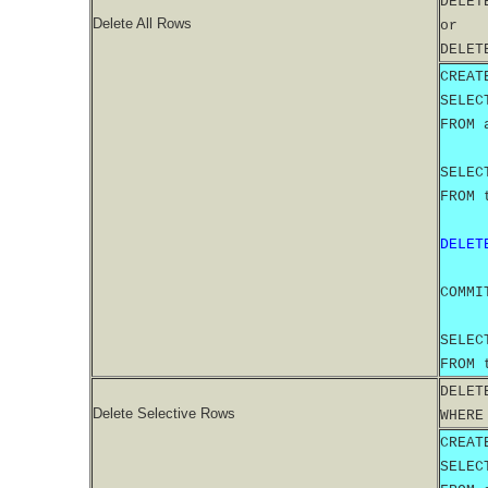
DELET
Delete All Rows
or
DELET
CREAT
SELEC
FROM 
SELEC
FROM 
DELET
COMMI
SELEC
FROM 
DELET
Delete Selective Rows
WHERE
CREAT
SELEC