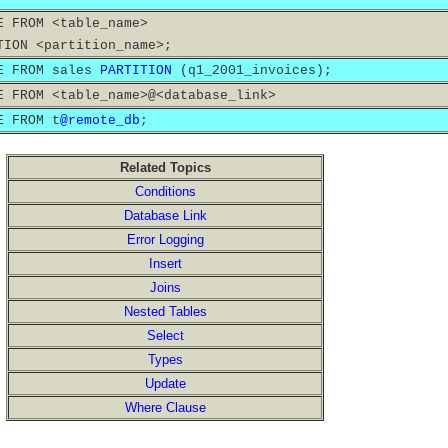
E FROM <table_name>
TION <partition_name>;
E FROM sales
PARTITION
(q1_2001_invoices);
E FROM <table_name>@<database_link>
E FROM t
@remote_db
;
Related Topics
Conditions
Database Link
Error Logging
Insert
Joins
Nested Tables
Select
Types
Update
Where Clause