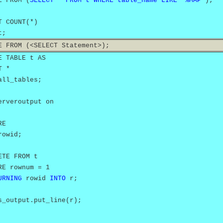
E FROM (
SELECT * FROM t WHERE table_name LIKE '%MAP'
);
T COUNT(*)
t;
E FROM (<SELECT Statement>);
E TABLE t AS
T *
all_tables;
erveroutput on
RE
owid;
TE FROM t
E rownum = 1
URNING
rowid
INTO
r;
output.put_line(r);