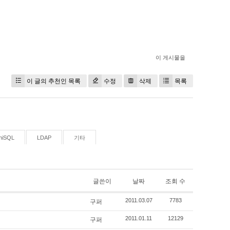
이 게시물을
이 글의 추천인 목록
수정
삭제
목록
niSQL
LDAP
기타
글쓴이
날짜
조회 수
구퍼
2011.03.07
7783
구퍼
2011.01.11
12129