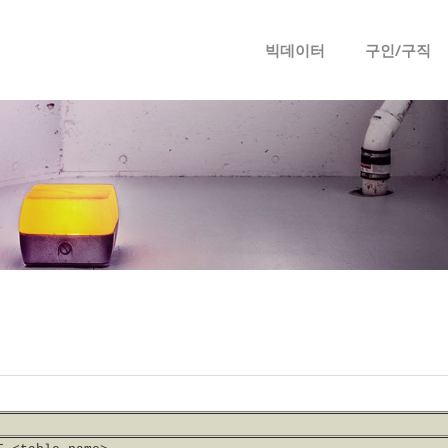
메뉴 건너뛰기
빅데이터
구인/구직