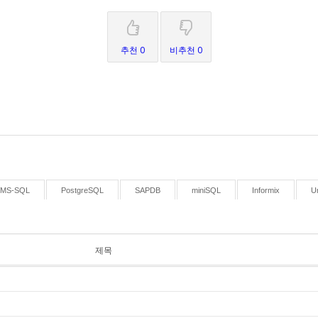
추천 0
비추천 0
MS-SQL
PostgreSQL
SAPDB
miniSQL
Informix
U
제목