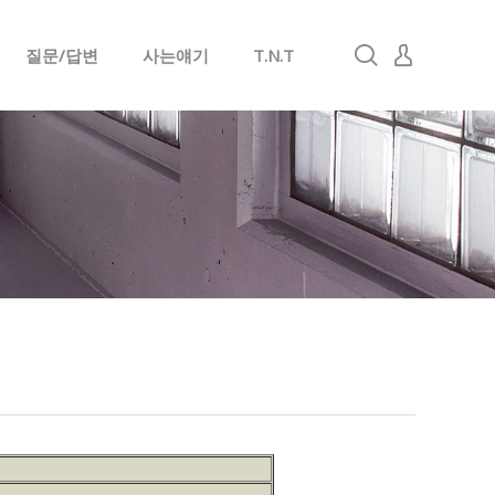
질문/답변
사는얘기
T.N.T
로그인
회원가입