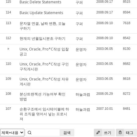
Basic Delete Statements
115
구퍼
2008.09.17
8515
Basic Update Statements
114
구퍼
2008.09.17
8594
문자열 연결, 날짜 변환, 오늘
113
구퍼
2008.09.10
7618
구하기
현재의 년월일시분초 구하기
112
구퍼
2008.09.10
8542
Unix, Oracle, Pro*C작성 입찰
»
운영자
2003.06.05
8130
공고
Unix, Oracle, Pro*C작성 구인
110
운영자
2003.06.05
8682
구직게시판
Unix, Oracle, Pro*C작성 자유
109
운영자
2003.06.05
8618
게시판
분산트랜젝션 가능여부 확인
108
하늘과컴
2008.05.29
8272
방법
순환구조에서 임시테이블에 하
107
하늘과컴
2007.10.01
8481
위 조직을 엮어서 넣는 프로시
져
검색
쓰기
태그