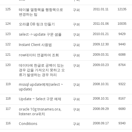
테이블 열항목을 행항목으로
125
구퍼
2011.01.11
12135
변경하는 팁
오라클 DB 링크 만들기
124
구퍼
2011.01.06
10035
select -> update 구문 샘플
123
구퍼
2010.01.21
9429
Instant Client 사용법
122
구퍼
2009.12.30
9440
row데이터 연결하여 조회
121
구퍼
2009.03.31
6088
데이타에 한글로 공백이 있는
120
구퍼
2009.03.23
8764
경우 값을 가져오지 못하고 오
류가 발생하는 경우 처리
mssql update예제(select ~
119
구퍼
2008.10.31
9322
update)
Update ~ Select 구문 예제
118
구퍼
2008.10.31
8167
oracle 10g tnsnames.ora,
117
구퍼
2008.09.29
6680
listener.ora위치
Conditions
116
구퍼
2008.09.17
9340