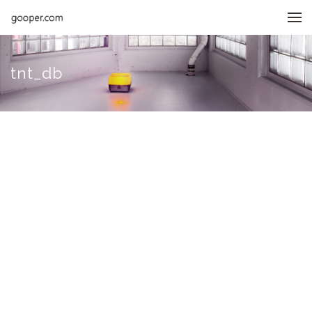
메뉴 건너뛰기
tnt_db