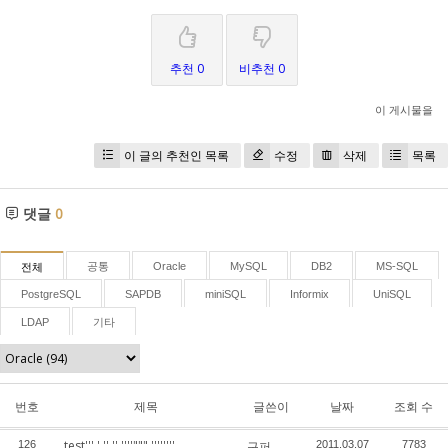
추천 0
비추천 0
이 게시물을
이 글의 추천인 목록
수정
삭제
목록
댓글
0
공통
Oracle
MySQL
DB2
MS-SQL
전체
PostgreSQL
SAPDB
miniSQL
Informix
UniSQL
LDAP
기타
번호
제목
글쓴이
날짜
조회 수
test''' ' '' '' ''''""" ''''''''
126
구퍼
2011.03.07
7783