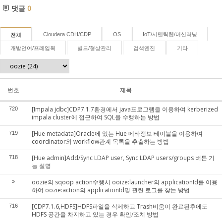
댓글
0
Cloudera CDH/CDP
OS
IoT/시맨틱웹/머신러닝
전체
개발언어/프레임웍
빌드/형상관리
검색엔진
기타
번호
제목
[Impala jdbc]CDP7.1.7환경에서 java프로그램을 이용하여 kerberized
720
impala cluster에 접근하여 SQL을 수행하는 방법
[Hue metadata]Oracle에 있는 Hue 메타정보 테이블을 이용하여
719
coordinator와 workflow관계 목록을 추출하는 방법
[Hue admin]Add/Sync LDAP user, Sync LDAP users/groups 버튼 기
718
능 설명
oozie의 sqoop action수행시 ooize:launcher의 applicationId를 이용
»
하여 oozie:action의 applicationId및 관련 로그를 찾는 방법
[CDP7.1.6,HDFS]HDFS파일을 삭제하고 Trash비움이 완료된후에도
716
HDFS 공간을 차지하고 있는 경우 확인/조치 방법