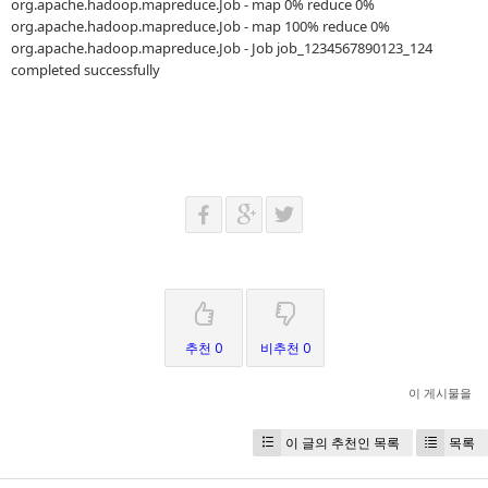
org.apache.hadoop.mapreduce.Job - map 0% reduce 0%
org.apache.hadoop.mapreduce.Job - map 100% reduce 0%
org.apache.hadoop.mapreduce.Job - Job job_1234567890123_124
completed successfully
추천 0
비추천 0
이 게시물을
이 글의 추천인 목록
목록