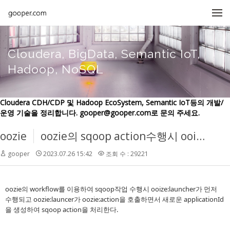
메뉴 건너뛰기
Cloudera, BigData, Semantic IoT,
Hadoop, NoSQL
Cloudera CDH/CDP 및 Hadoop EcoSystem, Semantic IoT등의 개발/
운영 기술을 정리합니다. gooper@gooper.com로 문의 주세요.
oozie
oozie의 sqoop action수행시 ooize:launcher의 applicationId를 이용하여 oozie:action의 applicationId및 관련 로그를 찾는 방법
gooper
2023.07.26 15:42
조회 수 : 29221
oozie의 workflow를 이용하여 sqoop작업 수행시 ooize:launcher가 먼저
수행되고 oozie:launcer가 oozie:action을 호출하면서 새로운 applicationId
을 생성하여 sqoop action을 처리한다.