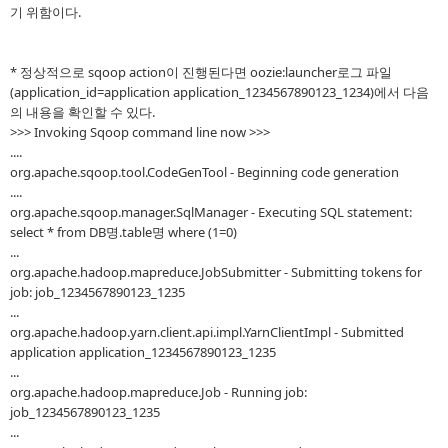
기 위함이다.
* 정상적으로 sqoop action이 진행된다면 oozie:launcher로그 파일
(application_id=application application_1234567890123_1234)에서 다음
의 내용을 확인할 수 있다.
>>> Invoking Sqoop command line now >>>
....
org.apache.sqoop.tool.CodeGenTool - Beginning code generation
....
org.apache.sqoop.manager.SqlManager - Executing SQL statement:
select * from DB명.table명 where (1=0)
...
org.apache.hadoop.mapreduce.JobSubmitter - Submitting tokens for
job: job_1234567890123_1235
...
org.apache.hadoop.yarn.client.api.impl.YarnClientImpl - Submitted
application application_1234567890123_1235
...
org.apache.hadoop.mapreduce.Job - Running job:
job_1234567890123_1235
...