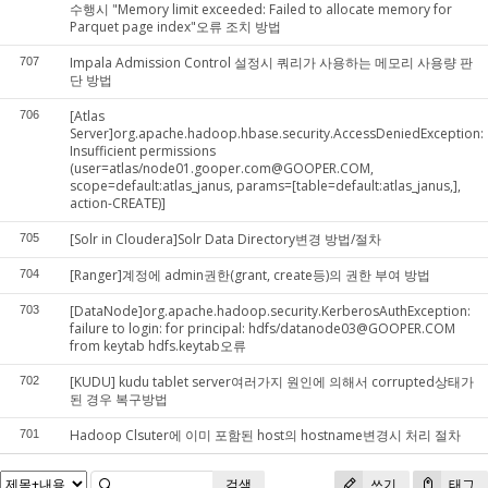
수행시 "Memory limit exceeded: Failed to allocate memory for
Parquet page index"오류 조치 방법
Impala Admission Control 설정시 쿼리가 사용하는 메모리 사용량 판
707
단 방법
[Atlas
706
Server]org.apache.hadoop.hbase.security.AccessDeniedException:
Insufficient permissions
(user=atlas/node01.gooper.com@GOOPER.COM,
scope=default:atlas_janus, params=[table=default:atlas_janus,],
action-CREATE)]
[Solr in Cloudera]Solr Data Directory변경 방법/절차
705
[Ranger]계정에 admin권한(grant, create등)의 권한 부여 방법
704
[DataNode]org.apache.hadoop.security.KerberosAuthException:
703
failure to login: for principal: hdfs/datanode03@GOOPER.COM
from keytab hdfs.keytab오류
[KUDU] kudu tablet server여러가지 원인에 의해서 corrupted상태가
702
된 경우 복구방법
Hadoop Clsuter에 이미 포함된 host의 hostname변경시 처리 절차
701
검색
쓰기
태그