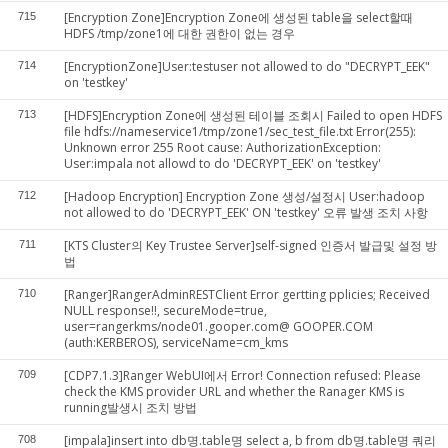
[Encryption Zone]Encryption Zone에 생성된 table을 select할때
715
HDFS /tmp/zone1에 대한 권한이 없는 경우
[EncryptionZone]User:testuser not allowed to do "DECRYPT_EEK"
714
on 'testkey'
[HDFS]Encryption Zone에 생성된 테이블 조회시 Failed to open HDFS
713
file hdfs://nameservice1/tmp/zone1/sec_test_file.txt Error(255):
Unknown error 255 Root cause: AuthorizationException:
User:impala not allowd to do 'DECRYPT_EEK' on 'testkey'
[Hadoop Encryption] Encryption Zone 생성/설정시 User:hadoop
712
not allowed to do 'DECRYPT_EEK' ON 'testkey' 오류 발생 조치 사항
[KTS Cluster의 Key Trustee Server]self-signed 인증서 발급및 설정 방
711
법
[Ranger]RangerAdminRESTClient Error gertting pplicies; Received
710
NULL response!!, secureMode=true,
user=rangerkms/node01.gooper.com@ GOOPER.COM
(auth:KERBEROS), serviceName=cm_kms
[CDP7.1.3]Ranger WebUI에서 Error! Connection refused: Please
709
check the KMS provider URL and whether the Ranager KMS is
running발생시 조치 방법
[impala]insert into db명.table명 select a, b from db명.table명 쿼리
708