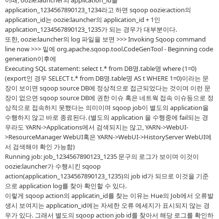
이때, oozie:launcher의 application_id를
application_1234567890123_1234라고 하면 sqoop oozie:action의
application_id는 oozie:launcher의 application_id + 1인
application_1234567890123_1235가 되는 경우가 대부분이다.
또한, oozie:launcher의 log 파일을 보면 >>> Invoking Sqoop command
line now >>> 밑에 org.apache.sqoop.tool.CodeGenTool - Beginning code
generation이후에
Executing SQL statement: select t.* from DB명.table명 where (1=0)
(export인 경우 SELECT t.* from DB명.table명 AS t WHERE 1=0)이라는 문
장이 보이면 sqoop source DB에 정상적으로 접근되었다는 것이며 이런 문
장이 없으면 sqoop source DB에 권한 이슈 혹은 네트웍 접속 이슈등으로 정
상적으로 접속하지 못했다는 의미이며 sqoop job이 별도의 application을
수행하지 않고 바로 종료된다. (별도의 application 을 수행중에 fail되는 경
우라도 YARN->Applications에서 검색되지는 않고, YARN->WebUI-
>ResourceManager WebUI혹은 YARN->WebUI->HistoryServer WebUI에
서 검색해야 확인 가능함)
Running job: job_1234567890123_1235 문구의 로그가 보이며 이것이
oozie:launcher가 수행시킨 sqoop
action(application_1234567890123_1235)의 job id가 되므로 이것을 기준
으로 application log를 찾아 확인할 수 있다.
이렇게 sqoop action의 applicatin_id를 찾는 이유는 Hue의 Job에서 오류발
생시 보여지는 application_id에는 자세한 오류 메세지가 표시되지 않는 경
우가 있다. 그래서 별도의 sqoop action job id를 찾아서 해당 로그를 확인하