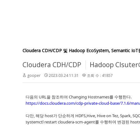
Cloudera CDH/CDP 및 Hadoop EcoSystem, Semant
Cloudera CDH/CDP
Hadoop Clsu
gooper
2023.03.24 11:31
조회 수 : 41857
다음의 URL을 참조하여 Changing Hostnames를 수행한다.
https://docs.cloudera.com/cdp-private-cloud-base/7.1.6/ma
다만, 해당 host가 단순하게 HDFS,Hive, Hive on Tez, Spark
systemctl restart cloudera-scm-agent를 수행하여 변