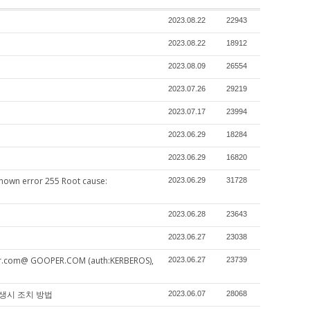
2023.08.22
22943
2023.08.22
18912
2023.08.09
26554
2023.07.26
29219
2023.07.17
23994
2023.06.29
18284
2023.06.29
16820
nown error 255 Root cause:
2023.06.29
31728
2023.06.28
23643
2023.06.27
23038
per.com@ GOOPER.COM (auth:KERBEROS),
2023.06.27
23739
ning발생시 조치 방법
2023.06.07
28068