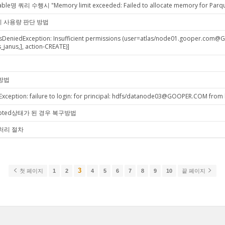
b명.table명 쿼리 수행시 "Memory limit exceeded: Failed to allocate memory for P
메모리 사용량 판단 방법
essDeniedException: Insufficient permissions (user=atlas/node01.gooper.co
_janus,], action-CREATE)]
 방법
xception: failure to login: for principal: hdfs/datanode03@GOOPER.COM fro
rrupted상태가 된 경우 복구방법
시 처리 절차
3
첫 페이지
1
2
4
5
6
7
8
9
10
끝 페이지