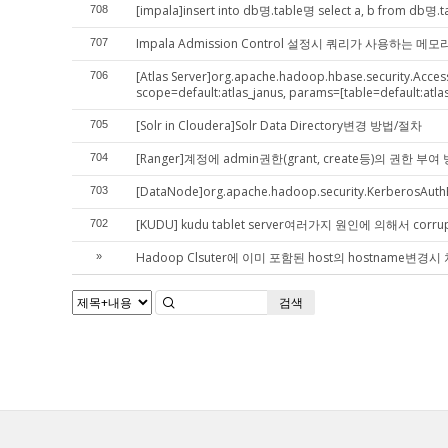
[impala]insert into db명.table명 select a, b from d
708
Impala Admission Control 설정시 쿼리가 사용하는 
707
[Atlas Server]org.apache.hadoop.hbase.security.Acc
706
scope=default:atlas_janus, params=[table=default:atlas
[Solr in Cloudera]Solr Data Directory변경 방법/절차
705
[Ranger]계정에 admin권한(grant, create등)의 권한 부여
704
[DataNode]org.apache.hadoop.security.KerberosAuthE
703
[KUDU] kudu tablet server여러가지 원인에 의해서 co
702
Hadoop Clsuter에 이미 포함된 host의 hostname변경
»
검색