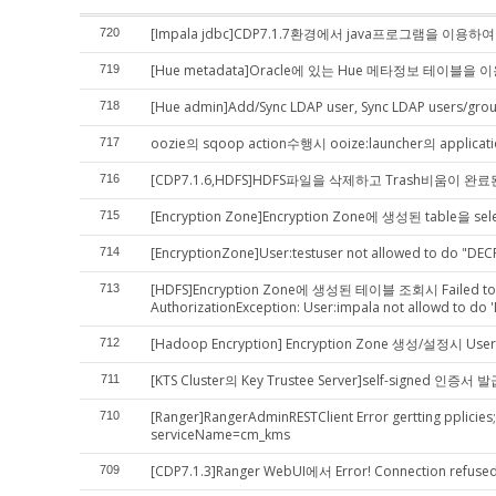
[Impala jdbc]CDP7.1.7환경에서 java프로그램을 이용하여 
720
[Hue metadata]Oracle에 있는 Hue 메타정보 테이블을 
719
[Hue admin]Add/Sync LDAP user, Sync LDAP users/
718
oozie의 sqoop action수행시 ooize:launcher의 appli
717
[CDP7.1.6,HDFS]HDFS파일을 삭제하고 Trash비움이
716
[Encryption Zone]Encryption Zone에 생성된 table을
715
[EncryptionZone]User:testuser not allowed to do "DECR
714
[HDFS]Encryption Zone에 생성된 테이블 조회시 Failed to open 
713
AuthorizationException: User:impala not allowd to do '
[Hadoop Encryption] Encryption Zone 생성/설정시 User
712
[KTS Cluster의 Key Trustee Server]self-signed 인증
711
[Ranger]RangerAdminRESTClient Error gertting pplic
710
serviceName=cm_kms
[CDP7.1.3]Ranger WebUI에서 Error! Connection refuse
709