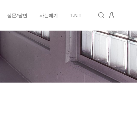
질문/답변
사는얘기
T.N.T
로그인
회원가입