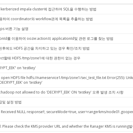
kerberized impala cluster에 접근하여 SQL을 수행하는 방법
이용하여 coordinator와 workflow관계 목록을 추출하는 방법
groups 버튼 기능 설명
cationId를 이용하여 oozie:action의 applicationId및 관련 로그를 찾는 방법
 완료된후에도 HDFS 공간을 차지하고 있는 경우 확인/조치 방법
 select할때 HDFS /tmp/zone1에 대한 권한이 없는 경우
YPT_EEK" on 'testkey'
HDFS file hdfs://nameservice1/tmp/zone1/sec_test_file.txt Error(255): Unk
DECRYPT_EEK' on 'testkey'
:hadoop not allowed to do 'DECRYPT_EEK' ON 'testkey' 오류 발생 조치 사항
서 발급및 설정 방법
ies; Received NULL response!!, secureMode=true, user=rangerkms/node01.goo
d: Please check the KMS provider URL and whether the Ranager KMS is run