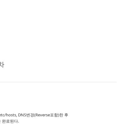
절차
tc/hosts, DNS변경(Reverse포함)한 후
업은 완료된다.