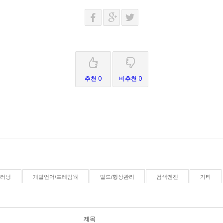
추천 0
비추천 0
신러닝
개발언어/프레임웍
빌드/형상관리
검색엔진
기타
제목