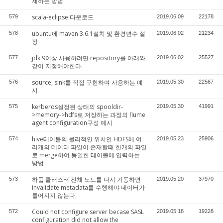
제하는 방법
scala-eclipse 다운로드
579
2019.06.09
22178
ubuntu에 maven 3.6.1설치 및 환경변수 설
578
2019.06.02
21234
정
jdk 9이상 사용하려면 repository를 아래와
577
2019.06.02
25527
같이 지정해야한다.
source, sink를 직접 구현하여 사용하는 예
576
2019.05.30
22567
시
kerberos설정된 상태의 spooldir-
575
2019.05.30
41991
>memory->hdfs로 저장하는 과정의 flume
agent configuration구성 예시
hive테이블의 물리적인 위치인 HDFS에 여
574
2019.05.23
25906
러개의 데이터 파일이 존재할때 한개의 파일
로 merge하여 동일한 테이블에 입력하는
방법
하둡 클러스터 전체 노드를 다시 기동하면
573
2019.05.20
37970
invalidate metadata를 수행해야 데이터가
틀어지지 않는다.
Could not configure server becase SASL
572
2019.05.18
19228
configuration did not allow the