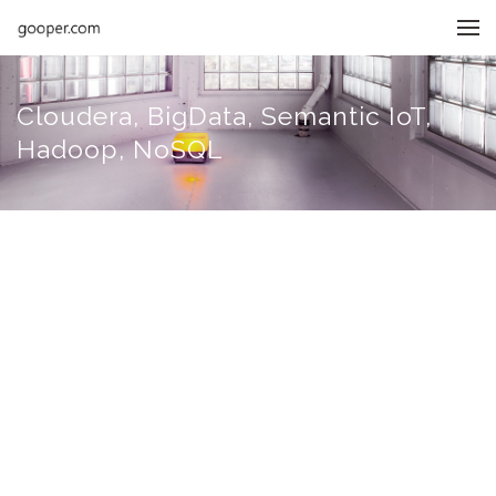
메뉴 건너뛰기
Cloudera, BigData, Semantic IoT,
Hadoop, NoSQL