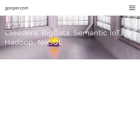
메뉴 건너뛰기
Cloudera, BigData, Semantic IoT,
Hadoop, NoSQL