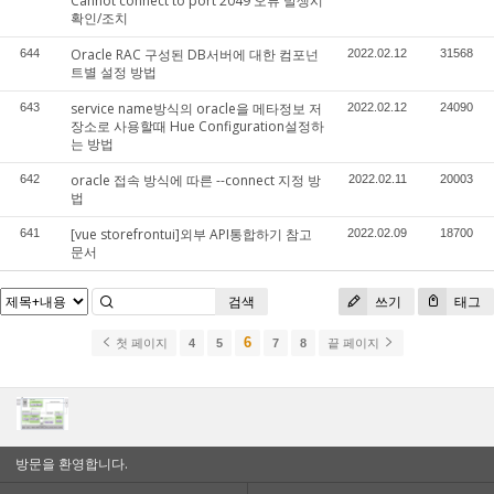
Cannot connect to port 2049 오류 발생시
확인/조치
Oracle RAC 구성된 DB서버에 대한 컴포넌
644
2022.02.12
31568
트별 설정 방법
service name방식의 oracle을 메타정보 저
643
2022.02.12
24090
장소로 사용할때 Hue Configuration설정하
는 방법
oracle 접속 방식에 따른 --connect 지정 방
642
2022.02.11
20003
법
[vue storefrontui]외부 API통합하기 참고
641
2022.02.09
18700
문서
검색
쓰기
태그
6
첫 페이지
4
5
7
8
끝 페이지
방문을 환영합니다.