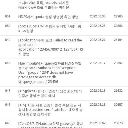
코디네이터 목록, 코디네이터기준
workflow구조를 추출하는 쿼리문
HDFS에서 quota 설정 방법및 확인 방법
651
2022.03.30
22965
[oozie]Oozie WF수행시 단계별 ID넘버링
650
2022.03.23
32583
비교/설명
[application수행 로그]Failed to read the
649
2022.03.21
25194
application
application_123456789012_123456시 조
치 방법
Hue impala에서 query결과를 HDFS 파일
648
2022.03.17
29392
로 export시 AuthorizationException:
User 'gooper1234' does not have
privileges to access: db
명.query_impala_123456
[TLS]pkcs12형식의 인증서 생성및 jks형식
647
2022.03.15
21632
인증서 생성 커맨드 예시
[TLS]TLS용 사설 인증서 변경 혹은 신규 지
646
2022.03.15
30657
정시 No trusted certificate found 오류 발
생시 확인및 조치사항
[CentOS 7.4]Hadoop NFS gateway기동시
645
2022.03.02
28870