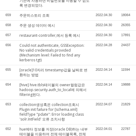
기존에 사용하던 비빌번호를 사용할 수 없도
록 변경되었다.
주문히스토리 조회
659
2022.04.30
18064
주문 생성 데이터 예시
658
2022.04.30
26355
restaurant-controller,에서 등록 예시
657
2022.04.30
17891
Could not authenticate, GSSException:
656
2022.04.28
24437
No valid credentials provided
(Mechanism level: Failed to find any
kerberos tgt)
[oracle]10자리 timestamp값을 날짜로 변
655
2022.04.14
11594
환하는 방법
[hive] hive.tbls테이블의 owner컬럼값은
654
2022.04.14
19888
hadoop.security.auth_to_local에 의해서
filtering된다.
collection생성혹은 collection조회시
653
2022.04.07
21829
Plugin init failure for [schema.xml]
fieldType "pdate": Error loading class
'solr.IntField' 오류 조치사항
hue메타 정보를 저장(oracle DB)하는 내부
652
2022.04.01
22787
테이블을 이용하여 전체 테이블목록, 전체