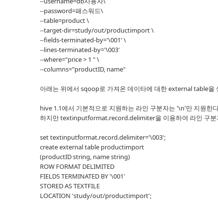
--username=db사용자\
--password=패스워드\
--table=product \
--target-dir=study/out/productimport \
--fields-terminated-by='\001' \
--lines-terminated-by='\003'
--where="price > 1 " \
--columns="productID, name"
아래는 위에서 sqoop로 가져온 데이타에 대한 external table
hive 1.1에서 기본적으로 지원하는 라인 구분자는 '\n'만 지원한다
하지만 textinputformat.record.delimiter을 이용하여 라인
set textinputformat.record.delimiter='\003';
create external table productimport
(productID string, name string)
ROW FORMAT DELIMITED
FIELDS TERMINATED BY '\001'
STORED AS TEXTFILE
LOCATION 'study/out/productimport';