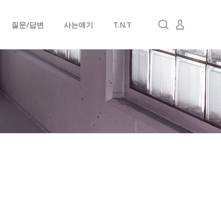
질문/답변
사는얘기
T.N.T
로그인
회원가입