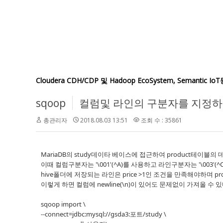
Cloudera CDH/CDP 및 Hadoop EcoSystem, Semant
sqoop
컬럼및 라인의 구분자를 지정하여
총관리자
2018.08.03 13:51
조회 수 : 35861
MariaDB의 study데이타 베이스에 접근하여 product테이블의 데이
이때 컬럼구분자는 '\001'(^A)를 사용하고 라인구분자는 '\003'(^
hive폴더에 저장되는 라인은 price >1인 조건을 만족해야하며 pr
이렇게 하면 컬럼에 newline(\n)이 있어도 문제없이 가져올 수 있
sqoop import \
--connect=jdbc:mysql://gsda3:포트/study \