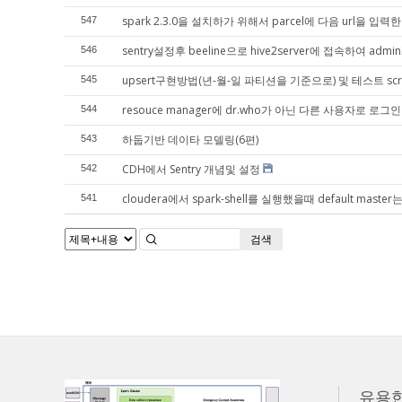
spark 2.3.0을 설치하가 위해서 parcel에 다음 url을 입력한
547
sentry설정후 beeline으로 hive2server에 접속하여 a
546
upsert구현방법(년-월-일 파티션을 기준으로) 및 테스트 scri
545
resouce manager에 dr.who가 아닌 다른 사용자로 로그
544
하둡기반 데이타 모델링(6편)
543
CDH에서 Sentry 개념및 설정
542
cloudera에서 spark-shell를 실행했을때 default master는 s
541
검색
유용