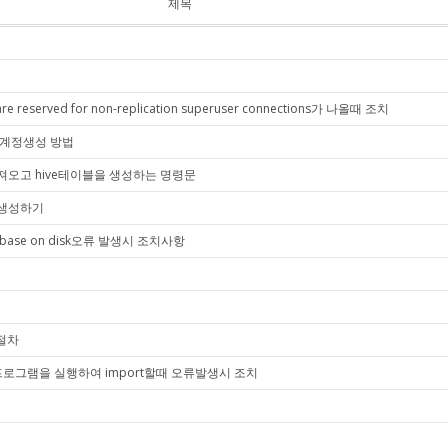
제목
 are reserved for non-replication superuser connections가 나올때 조치
, 계정생성 방법
져오고 hive테이블을 생성하는 명령문
로 생성하기
 database on disk오류 발생시 조치사항
 절차
ython프로그램을 실행하여 import할때 오류발생시 조치