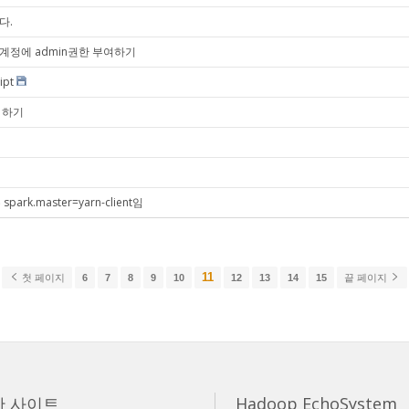
다.
dmin계정에 admin권한 부여하기
pt
인 하기
park.master=yarn-client임
11
첫 페이지
6
7
8
9
10
12
13
14
15
끝 페이지
한 사이트
Hadoop EchoSystem