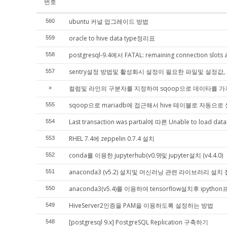
번호
ubuntu 커널 업그레이드 방법
560
oracle to hive data type정리표
559
postgresql-9.4에서 FATAL: remaining connection slots
558
sentry설정 방법및 활성화시 설정이 필요한 파일및 설정값
557
컬럼및 라인의 구분자를 지정하여 sqoop으로 데이타를 가
»
sqoop으로 mariadb에 접근해서 hive 테이블로 자동으
555
Last transaction was partial에 따른 Unable to load
554
RHEL 7.4에 zeppelin 0.7.4 설치
553
conda를 이용한 jupyterhub(v0.9)및 jupyter설치 (v4.4.0)
552
anaconda3 (v5.2) 설치및 머신러닝 관련 라이브러리 설치
551
anaconda3(v5.4)를 이용하여 tensorflow설치후 ip
550
HiveServer2인증을 PAM을 이용하도록 설정하는 방법
549
[postgresql 9.x] PostgreSQL Replication 구축하기
548