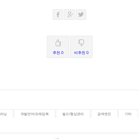
추천 0
비추천 0
신러닝
개발언어/프레임웍
빌드/형상관리
검색엔진
기타