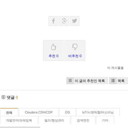
추천 0
비추천 0
이 게시물을
이 글의 추천인 목록
목록
댓글
0
Cloudera CDH/CDP
OS
IoT/시맨틱웹/머신러닝
전체
개발언어/프레임웍
빌드/형상관리
검색엔진
기타