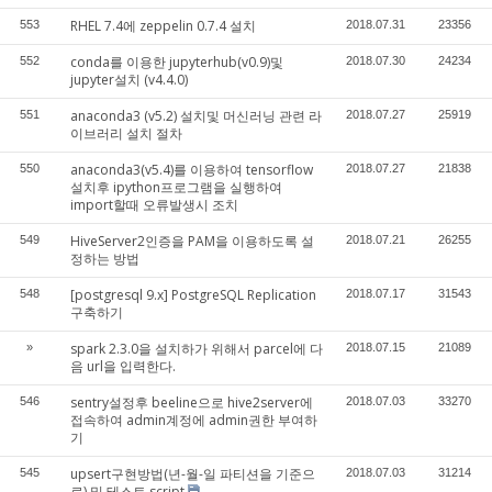
RHEL 7.4에 zeppelin 0.7.4 설치
553
2018.07.31
23356
conda를 이용한 jupyterhub(v0.9)및
552
2018.07.30
24234
jupyter설치 (v4.4.0)
anaconda3 (v5.2) 설치및 머신러닝 관련 라
551
2018.07.27
25919
이브러리 설치 절차
anaconda3(v5.4)를 이용하여 tensorflow
550
2018.07.27
21838
설치후 ipython프로그램을 실행하여
import할때 오류발생시 조치
HiveServer2인증을 PAM을 이용하도록 설
549
2018.07.21
26255
정하는 방법
[postgresql 9.x] PostgreSQL Replication
548
2018.07.17
31543
구축하기
spark 2.3.0을 설치하가 위해서 parcel에 다
»
2018.07.15
21089
음 url을 입력한다.
sentry설정후 beeline으로 hive2server에
546
2018.07.03
33270
접속하여 admin계정에 admin권한 부여하
기
upsert구현방법(년-월-일 파티션을 기준으
545
2018.07.03
31214
로) 및 테스트 script