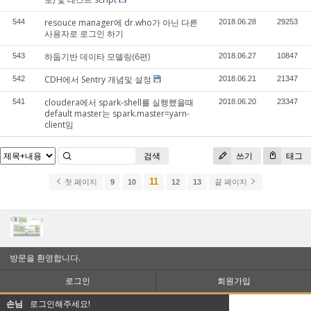
resouce manager에 dr.who가 아닌 다른
544
2018.06.28
29253
사용자로 로그인 하기
하둡기반 데이타 모델링(6편)
543
2018.06.27
10847
CDH에서 Sentry 개념및 설정
542
2018.06.21
21347
cloudera에서 spark-shell를 실행했을때
541
2018.06.20
23347
default master는 spark.master=yarn-
client임
검색
쓰기
태그
11
첫 페이지
9
10
12
13
끝 페이지
방문을 환영합니다.
로그인
회원가입
손님
로그인해주세요!