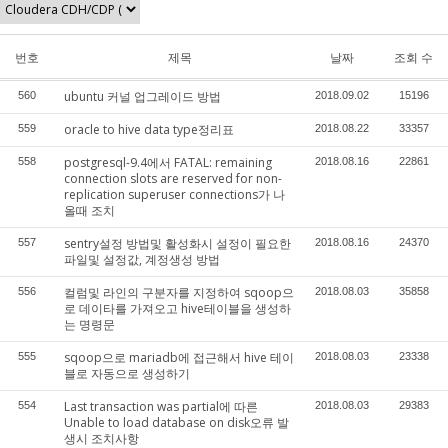
번호
제목
날짜
조회 수
ubuntu 커널 업그레이드 방법
560
2018.09.02
15196
oracle to hive data type정리표
559
2018.08.22
33357
postgresql-9.4에서 FATAL: remaining
558
2018.08.16
22861
connection slots are reserved for non-
replication superuser connections가 나
올때 조치
sentry설정 방법및 활성화시 설정이 필요한
557
2018.08.16
24370
파일및 설정값, 계정생성 방법
컬럼및 라인의 구분자를 지정하여 sqoop으
556
2018.08.03
35858
로 데이타를 가져오고 hive테이블을 생성하
는 명령문
sqoop으로 mariadb에 접근해서 hive 테이
555
2018.08.03
23338
블로 자동으로 생성하기
Last transaction was partial에 따른
554
2018.08.03
29383
Unable to load database on disk오류 발
생시 조치사항