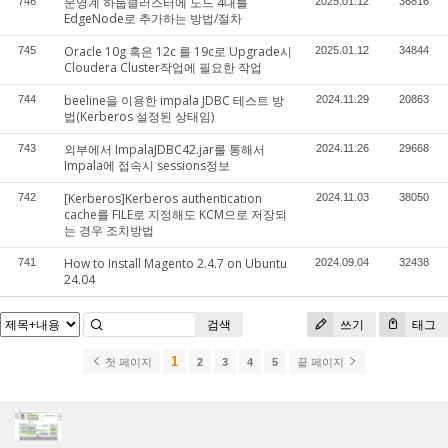
운영계 하둡클러스터에 노드 4대를
746
2025.01.12
36816
EdgeNode로 추가하는 방법/절차
Oracle 10g 혹은 12c 를 19c로 Upgrade시
745
2025.01.12
34844
Cloudera Cluster작업에 필요한 작업
beeline을 이용한 impala JDBC 테스트 방
744
2024.11.29
20863
법(Kerberos 설정된 상태임)
외부에서 ImpalaJDBC42.jar를 통해서
743
2024.11.26
29668
Impala에 접속시 sessions정보
[Kerberos]Kerberos authentication
742
2024.11.03
38050
cache를 FILE로 지정해도 KCM으로 저장되
는 경우 조치방법
How to Install Magento 2.4.7 on Ubuntu
741
2024.09.04
32438
24.04
검색
쓰기
태그
1
첫 페이지
2
3
4
5
끝 페이지