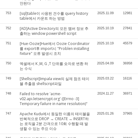
안된다
[sql]table이 사용된 건수를 query history
753
2025.11.09
12981
table에서 카운트 하는 방법
[AD]Active Directory의 모든 멤버 정보 추
752
2025.10.19
27841
출하는 window powershell script
[Hue-Oozie]Hue에서 Oozie Coordinator
751
2025.10.19
45579
를 export후 import시 "Problen installing
fixture" 오류 발생시 조치
엑셀에서 K ,M, G ,T 단위를 숫자로 변환 하
750
2025.04.09
36958
는 수식
[Shellscript]Impala view의 실제 참조 테이
749
2025.03.22
16116
블 추출용 shellscript파일
Failed to resolve 'acme-
748
2024.11.27
36971
v02.api.letsencrypt.org' ([Errno -3]
Temporary failure in name resolution)"
Apache Kudu에서 동일한 이름의 테이블을
747
2025.01.26
37965
반복적으로 DROP → CREATE → INSERT하
는 로직을 2분 간격으로 10회 수행할 때 발
생할 수 있는 주요 이슈