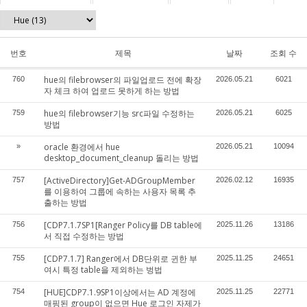
번호
제목
날짜
조회 수
hue의 filebrowser의 파일업로드 전에 확장
760
2026.05.21
6021
자 체크 하여 업로드 못하게 하는 방법
hue의 filebrowser기능 src파일 수정하는
759
2026.05.21
6025
방법
oracle 환경에서 hue
»
2026.05.21
10094
desktop_document_cleanup 돌리는 방법
[ActiveDirectory]Get-ADGroupMember
757
2026.02.12
16935
를 이용하여 그룹에 속하는 사용자 목록 추
출하는 방법
[CDP7.1.7SP1[Ranger Policy를 DB table에
756
2025.11.26
13186
서 직접 수정하는 방법
[CDP7.1.7] Ranger에서 DB단위로 귄한 부
755
2025.11.25
24651
여시 특정 table을 제외하는 벙법
[HUE]CDP7.1.9SP1이상에서는 AD 계정에
754
2025.11.25
22771
매핑된 group이 없으면 Hue 로그인 자제가