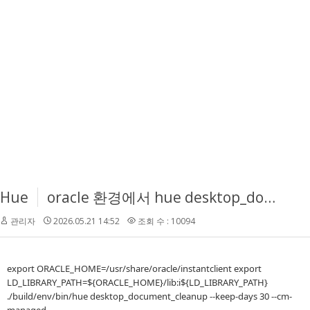
Hue
oracle 환경에서 hue desktop_document_cleanup 돌리는 방법
관리자
2026.05.21 14:52
조회 수 : 10094
export ORACLE_HOME=/usr/share/oracle/instantclient export
LD_LIBRARY_PATH=${ORACLE_HOME}/lib:i${LD_LIBRARY_PATH}
./build/env/bin/hue desktop_document_cleanup --keep-days 30 --cm-