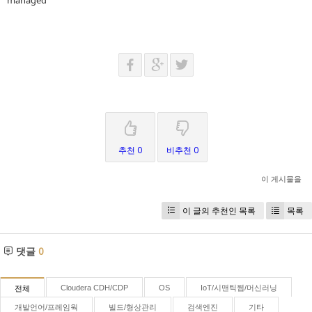
managed
추천 0
비추천 0
이 게시물을
이 글의 추천인 목록
목록
댓글
0
Cloudera CDH/CDP
OS
IoT/시맨틱웹/머신러닝
전체
개발언어/프레임웍
빌드/형상관리
검색엔진
기타