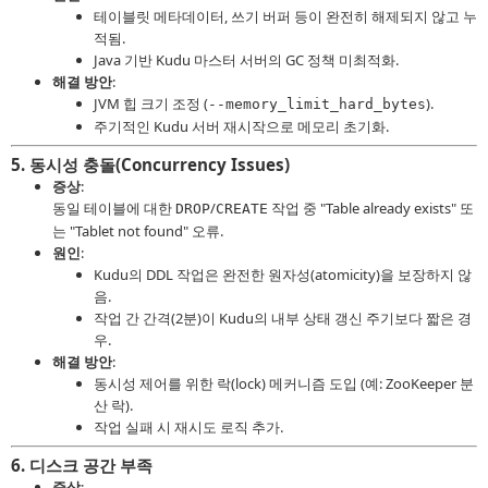
테이블릿 메타데이터, 쓰기 버퍼 등이 완전히 해제되지 않고 누
적됨.
Java 기반 Kudu 마스터 서버의 GC 정책 미최적화.
해결 방안
:
JVM 힙 크기 조정 (
).
--memory_limit_hard_bytes
주기적인 Kudu 서버 재시작으로 메모리 초기화.
5.
동시성 충돌(Concurrency Issues)
증상
:
동일 테이블에 대한
/
작업 중 "Table already exists" 또
DROP
CREATE
는 "Tablet not found" 오류.
원인
:
Kudu의 DDL 작업은 완전한 원자성(atomicity)을 보장하지 않
음.
작업 간 간격(2분)이 Kudu의 내부 상태 갱신 주기보다 짧은 경
우.
해결 방안
:
동시성 제어를 위한 락(lock) 메커니즘 도입 (예: ZooKeeper 분
산 락).
작업 실패 시 재시도 로직 추가.
6.
디스크 공간 부족
증상
: