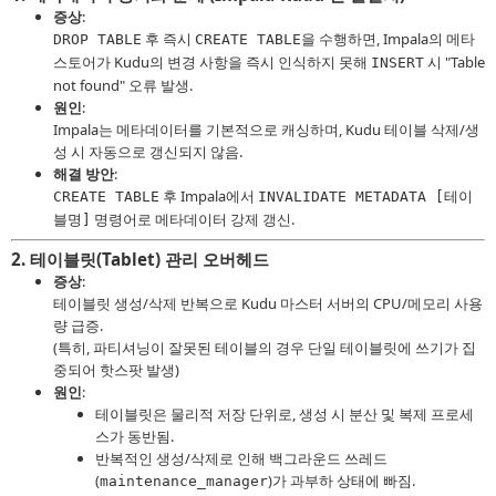
증상
:
후 즉시
을 수행하면, Impala의 메타
DROP TABLE
CREATE TABLE
스토어가 Kudu의 변경 사항을 즉시 인식하지 못해
시 "Table
INSERT
not found" 오류 발생.
원인
:
Impala는 메타데이터를 기본적으로 캐싱하며, Kudu 테이블 삭제/생
성 시 자동으로 갱신되지 않음.
해결 방안
:
후 Impala에서
CREATE TABLE
INVALIDATE METADATA [테이
명령어로 메타데이터 강제 갱신.
블명]
2.
테이블릿(Tablet) 관리 오버헤드
증상
:
테이블릿 생성/삭제 반복으로 Kudu 마스터 서버의 CPU/메모리 사용
량 급증.
(특히, 파티셔닝이 잘못된 테이블의 경우 단일 테이블릿에 쓰기가 집
중되어 핫스팟 발생)
원인
:
테이블릿은 물리적 저장 단위로, 생성 시 분산 및 복제 프로세
스가 동반됨.
반복적인 생성/삭제로 인해 백그라운드 쓰레드
(
)가 과부하 상태에 빠짐.
maintenance_manager