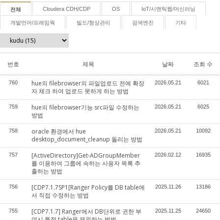
Cloudera CDH/CDP
OS
IoT/시맨틱웹/머신러닝
전체
개발언어/프레임웍
빌드/형상관리
검색엔진
기타
번호
제목
날짜
조회 수
hue의 filebrowser의 파일업로드 전에 확장
760
2026.05.21
6021
자 체크 하여 업로드 못하게 하는 방법
hue의 filebrowser기능 src파일 수정하는
759
2026.05.21
6025
방법
oracle 환경에서 hue
758
2026.05.21
10092
desktop_document_cleanup 돌리는 방법
[ActiveDirectory]Get-ADGroupMember
757
2026.02.12
16935
를 이용하여 그룹에 속하는 사용자 목록 추
출하는 방법
[CDP7.1.7SP1[Ranger Policy를 DB table에
756
2025.11.26
13186
서 직접 수정하는 방법
[CDP7.1.7] Ranger에서 DB단위로 귄한 부
755
2025.11.25
24650
여시 특정 table을 제외하는 벙법