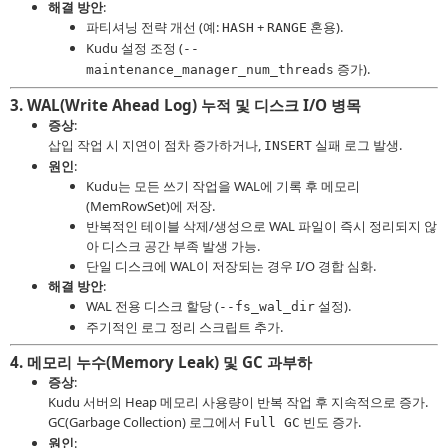
해결 방안
:
파티셔닝 전략 개선 (예:
+
혼용).
HASH
RANGE
Kudu 설정 조정 (
--
증가).
maintenance_manager_num_threads
3.
WAL(Write Ahead Log) 누적 및 디스크 I/O 병목
증상
:
삽입 작업 시 지연이 점차 증가하거나,
실패 로그 발생.
INSERT
원인
:
Kudu는 모든 쓰기 작업을 WAL에 기록 후 메모리
(MemRowSet)에 저장.
반복적인 테이블 삭제/생성으로 WAL 파일이 즉시 정리되지 않
아 디스크 공간 부족 발생 가능.
단일 디스크에 WAL이 저장되는 경우 I/O 경합 심화.
해결 방안
:
WAL 전용 디스크 할당 (
설정).
--fs_wal_dir
주기적인 로그 정리 스크립트 추가.
4.
메모리 누수(Memory Leak) 및 GC 과부하
증상
:
Kudu 서버의 Heap 메모리 사용량이 반복 작업 후 지속적으로 증가.
GC(Garbage Collection) 로그에서
빈도 증가.
Full GC
원인
: