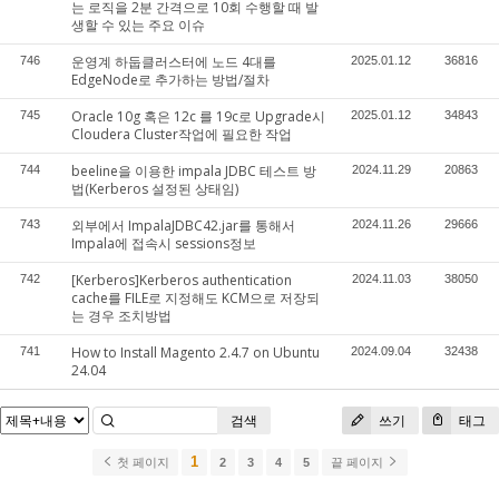
는 로직을 2분 간격으로 10회 수행할 때 발
생할 수 있는 주요 이슈
운영계 하둡클러스터에 노드 4대를
746
2025.01.12
36816
EdgeNode로 추가하는 방법/절차
Oracle 10g 혹은 12c 를 19c로 Upgrade시
745
2025.01.12
34843
Cloudera Cluster작업에 필요한 작업
beeline을 이용한 impala JDBC 테스트 방
744
2024.11.29
20863
법(Kerberos 설정된 상태임)
외부에서 ImpalaJDBC42.jar를 통해서
743
2024.11.26
29666
Impala에 접속시 sessions정보
[Kerberos]Kerberos authentication
742
2024.11.03
38050
cache를 FILE로 지정해도 KCM으로 저장되
는 경우 조치방법
How to Install Magento 2.4.7 on Ubuntu
741
2024.09.04
32438
24.04
검색
쓰기
태그
1
첫 페이지
2
3
4
5
끝 페이지