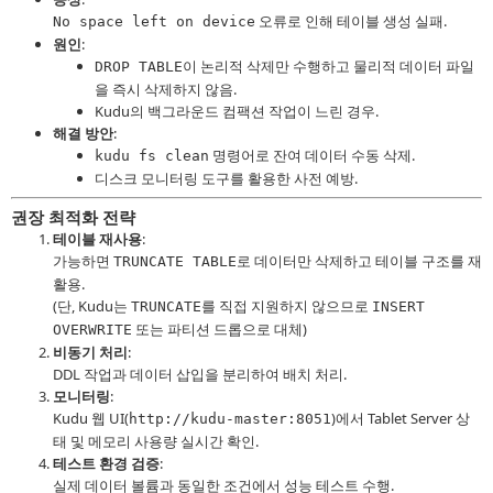
오류로 인해 테이블 생성 실패.
No space left on device
원인
:
이 논리적 삭제만 수행하고 물리적 데이터 파일
DROP TABLE
을 즉시 삭제하지 않음.
Kudu의 백그라운드 컴팩션 작업이 느린 경우.
해결 방안
:
명령어로 잔여 데이터 수동 삭제.
kudu fs clean
디스크 모니터링 도구를 활용한 사전 예방.
권장 최적화 전략
테이블 재사용
:
가능하면
로 데이터만 삭제하고 테이블 구조를 재
TRUNCATE TABLE
활용.
(단, Kudu는
를 직접 지원하지 않으므로
TRUNCATE
INSERT
또는 파티션 드롭으로 대체)
OVERWRITE
비동기 처리
:
DDL 작업과 데이터 삽입을 분리하여 배치 처리.
모니터링
:
Kudu 웹 UI(
)에서 Tablet Server 상
http://kudu-master:8051
태 및 메모리 사용량 실시간 확인.
테스트 환경 검증
:
실제 데이터 볼륨과 동일한 조건에서 성능 테스트 수행.