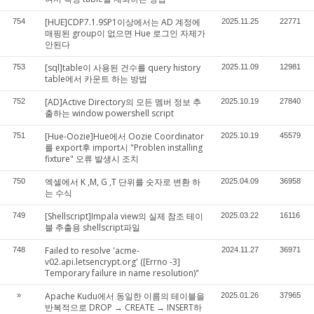
[HUE]CDP7.1.9SP1이상에서는 AD 계정에
754
2025.11.25
22771
매핑된 group이 없으면 Hue 로그인 자제가
안된다
[sql]table이 사용된 건수를 query history
753
2025.11.09
12981
table에서 카운트 하는 방법
[AD]Active Directory의 모든 멤버 정보 추
752
2025.10.19
27840
출하는 window powershell script
[Hue-Oozie]Hue에서 Oozie Coordinator
751
2025.10.19
45579
를 export후 import시 "Problen installing
fixture" 오류 발생시 조치
엑셀에서 K ,M, G ,T 단위를 숫자로 변환 하
750
2025.04.09
36958
는 수식
[Shellscript]Impala view의 실제 참조 테이
749
2025.03.22
16116
블 추출용 shellscript파일
Failed to resolve 'acme-
748
2024.11.27
36971
v02.api.letsencrypt.org' ([Errno -3]
Temporary failure in name resolution)"
Apache Kudu에서 동일한 이름의 테이블을
»
2025.01.26
37965
반복적으로 DROP → CREATE → INSERT하