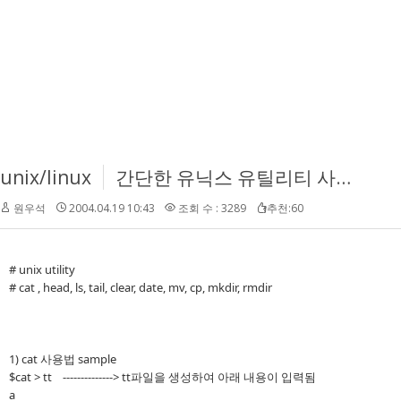
unix/linux
간단한 유닉스 유틸리티 사용법
원우석
2004.04.19 10:43
조회 수 : 3289
추천:60
# unix utility
# cat , head, ls, tail, clear, date, mv, cp, mkdir, rmdir
1) cat 사용법 sample
$cat > tt --------------> tt파일을 생성하여 아래 내용이 입력됨
a