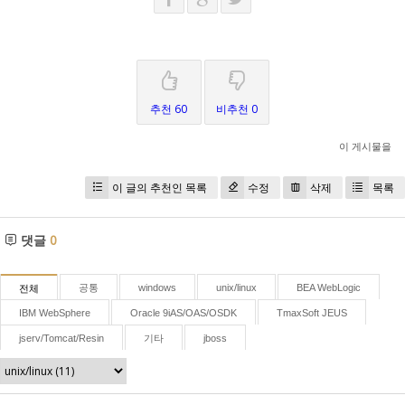
추천 60
비추천 0
이 게시물을
이 글의 추천인 목록
수정
삭제
목록
댓글
0
공통
windows
unix/linux
BEA WebLogic
전체
IBM WebSphere
Oracle 9iAS/OAS/OSDK
TmaxSoft JEUS
jserv/Tomcat/Resin
기타
jboss