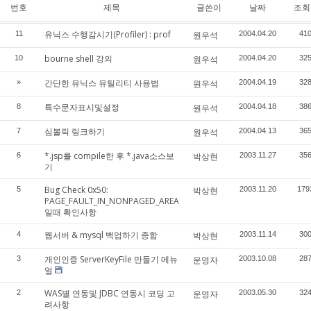
번호
제목
글쓴이
날짜
조회
유닉스 수행감시기(Profiler) : prof
11
원우석
2004.04.20
41
bourne shell 강의
10
원우석
2004.04.20
32
간단한 유닉스 유틸리티 사용법
»
원우석
2004.04.19
32
특수문자표시및설정
8
원우석
2004.04.18
38
심볼릭 링크하기
7
원우석
2004.04.13
36
*.jsp를 compile한 후 *.java소스보
6
박상현
2003.11.27
35
기
Bug Check 0x50:
5
박상현
2003.11.20
179
PAGE_FAULT_IN_NONPAGED_AREA
일때 확인사항
웹서버 & mysql 백업하기 종합
4
박상현
2003.11.14
30
개인인증 ServerKeyFile 만들기 메뉴
3
운영자
2003.10.08
28
얼
WAS별 연동및 JDBC 연동시 코딩 고
2
운영자
2003.05.30
32
려사항