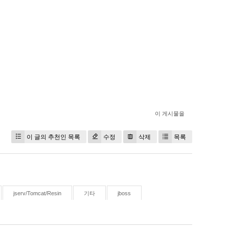
이 게시물을
이 글의 추천인 목록
수정
삭제
목록
jserv/Tomcat/Resin
기타
jboss