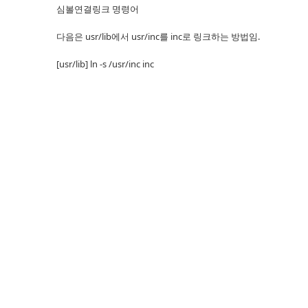
심볼연결링크 명령어
다음은 usr/lib에서 usr/inc를 inc로 링크하는 방법임.
[usr/lib] ln -s /usr/inc inc