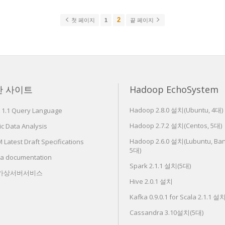
2
첫 페이지
1
끝 페이지
한 사이트
Hadoop EchoSystem
Hadoop 2.8.0 설치(Ubuntu, 4대)
 1.1 Query Language
Hadoop 2.7.2 설치(Centos, 5대)
c Data Analysis
Hadoop 2.6.0 설치(Lubuntu, Ban
Latest Draft Specifications
5대)
ra documentation
Spark 2.1.1 설치(5대)
 가상서버서비스
Hive 2.0.1 설치
Kafka 0.9.0.1 for Scala 2.1.1 설
Cassandra 3.10설치(5대)