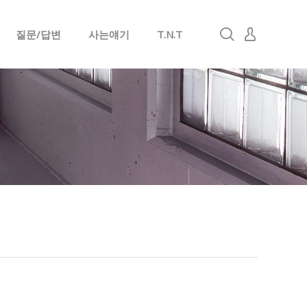
질문/답변
사는얘기
T.N.T
로그인
회원가입