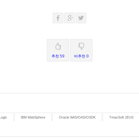
추천 59
비추천 0
ogic
IBM WebSphere
Oracle 9iAS/OAS/OSDK
TmaxSoft JEUS