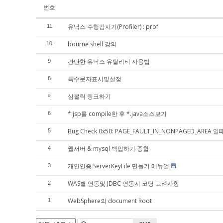
번호
유닉스 수행감시기(Profiler) : prof
11
bourne shell 강의
10
간단한 유닉스 유틸리티 사용법
9
특수문자표시및설정
8
심볼릭 링크하기
»
*.jsp를 compile한 후 *.java소스보기
6
Bug Check 0x50: PAGE_FAULT_IN_NONPAGED_AREA
5
웹서버 & mysql 백업하기 종합
4
개인인증 ServerKeyFile 만들기 메뉴얼
3
WAS별 연동및 JDBC 연동시 코딩 고려사항
2
WebSphere의 document Root
1