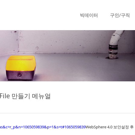
메뉴 건너뛰기
빅데이터
구인/구직
yFile 만들기 메뉴얼
b=was&c=r_p&n=1065059839&p=1&s=t#1065059839
WebSphere 4.0 보안설정