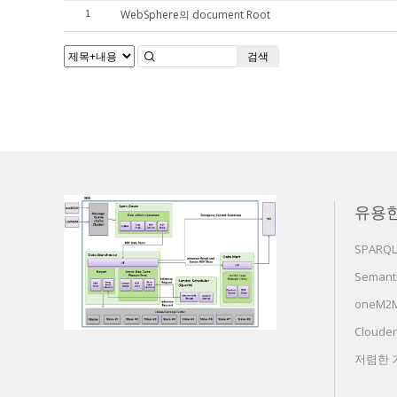
WebSphere의 document Root
1
검색
유용
SPARQL
Semanti
oneM2M 
Cloude
저렴한