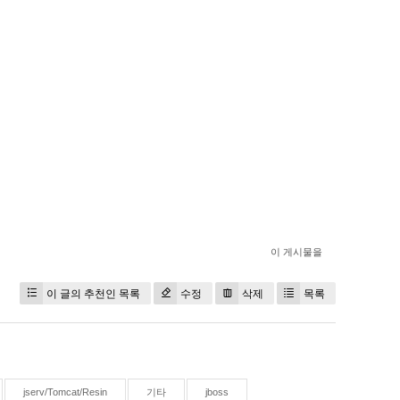
이 게시물을
이 글의 추천인 목록
수정
삭제
목록
jserv/Tomcat/Resin
기타
jboss