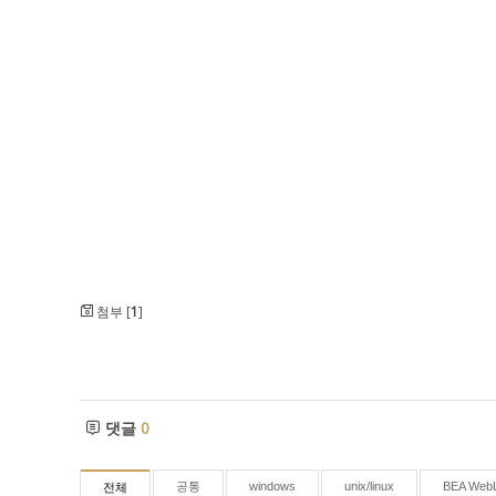
첨부 [
1
]
댓글
0
공통
windows
unix/linux
BEA WebL
전체