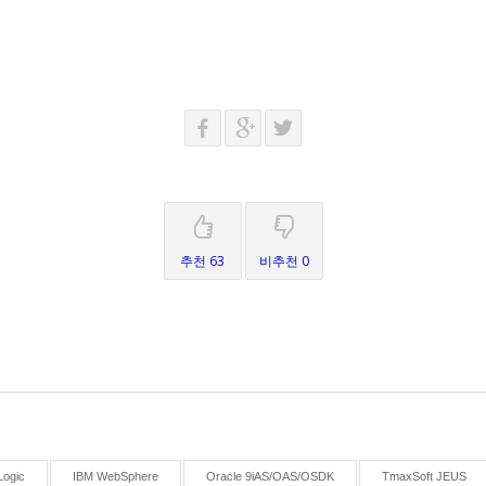
추천 63
비추천 0
ogic
IBM WebSphere
Oracle 9iAS/OAS/OSDK
TmaxSoft JEUS