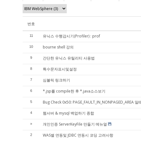
번호
유닉스 수행감시기(Profiler) : prof
11
bourne shell 강의
10
간단한 유닉스 유틸리티 사용법
9
특수문자표시및설정
8
심볼릭 링크하기
7
*.jsp를 compile한 후 *.java소스보기
6
Bug Check 0x50: PAGE_FAULT_IN_NONPAGED_AREA
5
웹서버 & mysql 백업하기 종합
4
개인인증 ServerKeyFile 만들기 메뉴얼
»
WAS별 연동및 JDBC 연동시 코딩 고려사항
2