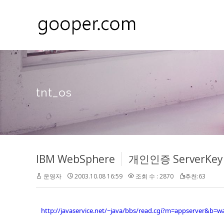
tnt_os
IBM WebSphere
개인인증 ServerKe
운영자
2003.10.08 16:59
조회 수 : 2870
추천:63
http://javaservice.net/~java/bbs/read.cgi?m=appserver&