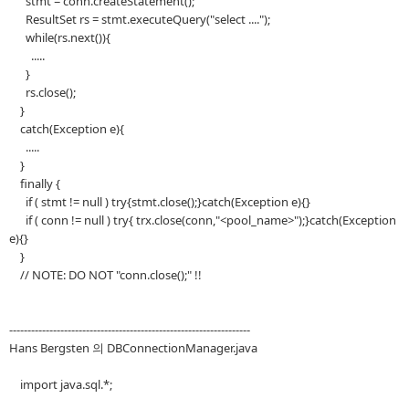
stmt = conn.createStatement();
ResultSet rs = stmt.executeQuery("select ....");
while(rs.next()){
.....
}
rs.close();
}
catch(Exception e){
.....
}
finally {
if ( stmt != null ) try{stmt.close();}catch(Exception e){}
if ( conn != null ) try{ trx.close(conn,"<pool_name>");}catch(Exception
e){}
}
// NOTE: DO NOT "conn.close();" !!
------------------------------------------------------------------
Hans Bergsten 의 DBConnectionManager.java
import java.sql.*;