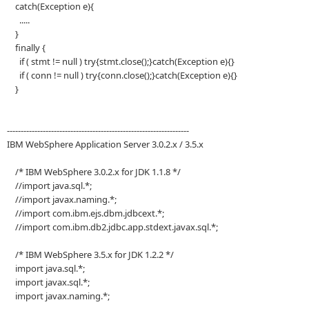
catch(Exception e){
.....
}
finally {
if ( stmt != null ) try{stmt.close();}catch(Exception e){}
if ( conn != null ) try{conn.close();}catch(Exception e){}
}
------------------------------------------------------------------
IBM WebSphere Application Server 3.0.2.x / 3.5.x
/* IBM WebSphere 3.0.2.x for JDK 1.1.8 */
//import java.sql.*;
//import javax.naming.*;
//import com.ibm.ejs.dbm.jdbcext.*;
//import com.ibm.db2.jdbc.app.stdext.javax.sql.*;
/* IBM WebSphere 3.5.x for JDK 1.2.2 */
import java.sql.*;
import javax.sql.*;
import javax.naming.*;