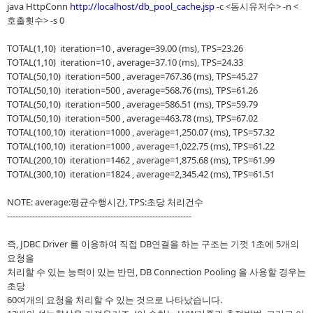
java HttpConn
http://localhost/db_pool_cache.jsp
-c <동시유저수> -n <
호출횟수> -s 0
TOTAL(1,10) iteration=10 , average=39.00 (ms), TPS=23.26
TOTAL(1,10) iteration=10 , average=37.10 (ms), TPS=24.33
TOTAL(50,10) iteration=500 , average=767.36 (ms), TPS=45.27
TOTAL(50,10) iteration=500 , average=568.76 (ms), TPS=61.26
TOTAL(50,10) iteration=500 , average=586.51 (ms), TPS=59.79
TOTAL(50,10) iteration=500 , average=463.78 (ms), TPS=67.02
TOTAL(100,10) iteration=1000 , average=1,250.07 (ms), TPS=57.32
TOTAL(100,10) iteration=1000 , average=1,022.75 (ms), TPS=61.22
TOTAL(200,10) iteration=1462 , average=1,875.68 (ms), TPS=61.99
TOTAL(300,10) iteration=1824 , average=2,345.42 (ms), TPS=61.51
NOTE: average:평균수행시간, TPS:초당 처리건수
------------------------------------------------------------------
즉, JDBC Driver 를 이용하여 직접 DB연결을 하는 구조는 기껏 1초에 5개의
요청을
처리할 수 있는 능력이 있는 반면, DB Connection Pooling 을 사용할 경우는
초당
60여개의 요청을 처리할 수 있는 것으로 나타났습니다.