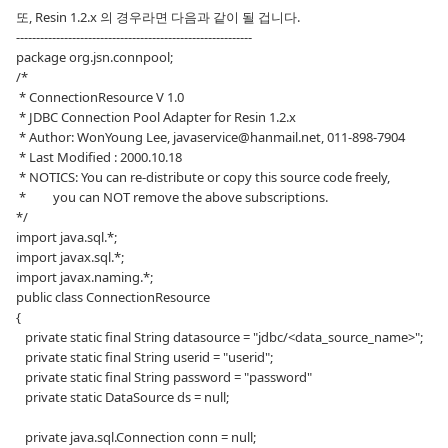
또, Resin 1.2.x 의 경우라면 다음과 같이 될 겁니다.
-----------------------------------------------------------
package org.jsn.connpool;
/*
* ConnectionResource V 1.0
* JDBC Connection Pool Adapter for Resin 1.2.x
* Author: WonYoung Lee, javaservice@hanmail.net, 011-898-7904
* Last Modified : 2000.10.18
* NOTICS: You can re-distribute or copy this source code freely,
* you can NOT remove the above subscriptions.
*/
import java.sql.*;
import javax.sql.*;
import javax.naming.*;
public class ConnectionResource
{
private static final String datasource = "jdbc/<data_source_name>";
private static final String userid = "userid";
private static final String password = "password"
private static DataSource ds = null;
private java.sql.Connection conn = null;