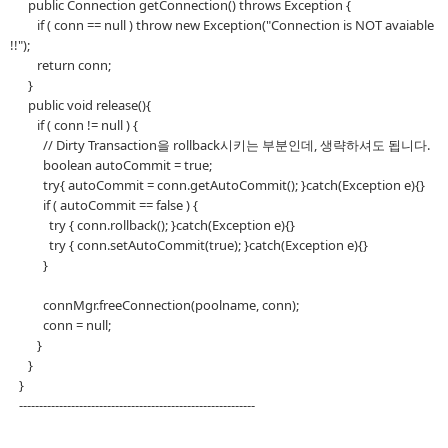
public Connection getConnection() throws Exception {
if ( conn == null ) throw new Exception("Connection is NOT avaiable
!!");
return conn;
}
public void release(){
if ( conn != null ) {
// Dirty Transaction을 rollback시키는 부분인데, 생략하셔도 됩니다.
boolean autoCommit = true;
try{ autoCommit = conn.getAutoCommit(); }catch(Exception e){}
if ( autoCommit == false ) {
try { conn.rollback(); }catch(Exception e){}
try { conn.setAutoCommit(true); }catch(Exception e){}
}
connMgr.freeConnection(poolname, conn);
conn = null;
}
}
}
-----------------------------------------------------------