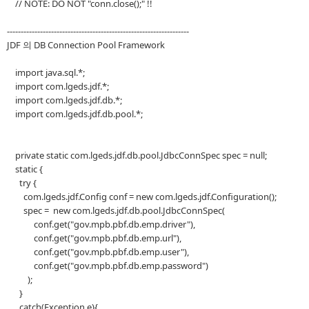
// NOTE: DO NOT "conn.close();" !!
------------------------------------------------------------------
JDF 의 DB Connection Pool Framework
import java.sql.*;
import com.lgeds.jdf.*;
import com.lgeds.jdf.db.*;
import com.lgeds.jdf.db.pool.*;
private static com.lgeds.jdf.db.pool.JdbcConnSpec spec = null;
static {
try {
com.lgeds.jdf.Config conf = new com.lgeds.jdf.Configuration();
spec = new com.lgeds.jdf.db.pool.JdbcConnSpec(
conf.get("gov.mpb.pbf.db.emp.driver"),
conf.get("gov.mpb.pbf.db.emp.url"),
conf.get("gov.mpb.pbf.db.emp.user"),
conf.get("gov.mpb.pbf.db.emp.password")
);
}
catch(Exception e){