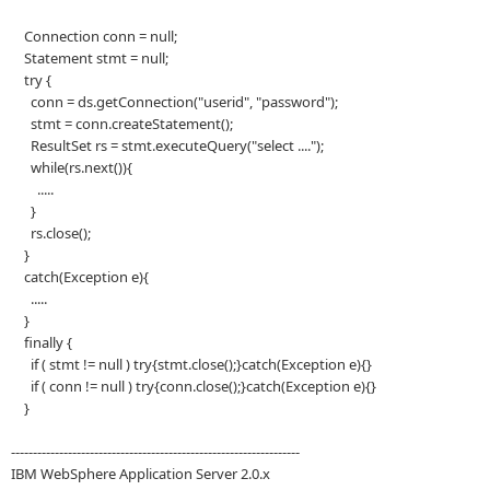
Connection conn = null;
Statement stmt = null;
try {
conn = ds.getConnection("userid", "password");
stmt = conn.createStatement();
ResultSet rs = stmt.executeQuery("select ....");
while(rs.next()){
.....
}
rs.close();
}
catch(Exception e){
.....
}
finally {
if ( stmt != null ) try{stmt.close();}catch(Exception e){}
if ( conn != null ) try{conn.close();}catch(Exception e){}
}
------------------------------------------------------------------
IBM WebSphere Application Server 2.0.x