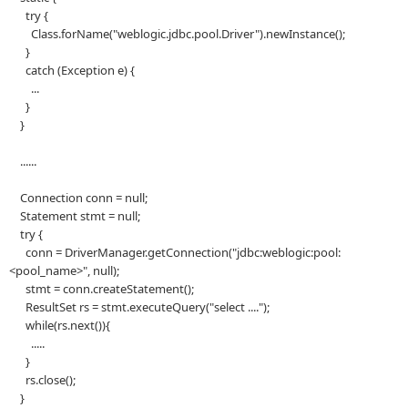
try {
Class.forName("weblogic.jdbc.pool.Driver").newInstance();
}
catch (Exception e) {
...
}
}
......
Connection conn = null;
Statement stmt = null;
try {
conn = DriverManager.getConnection("jdbc:weblogic:pool:
<pool_name>", null);
stmt = conn.createStatement();
ResultSet rs = stmt.executeQuery("select ....");
while(rs.next()){
.....
}
rs.close();
}