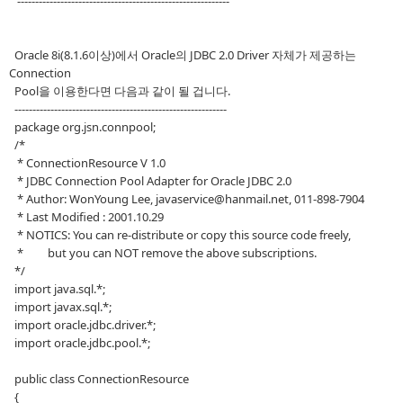
-----------------------------------------------------------
Oracle 8i(8.1.6이상)에서 Oracle의 JDBC 2.0 Driver 자체가 제공하는
Connection
Pool을 이용한다면 다음과 같이 될 겁니다.
-----------------------------------------------------------
package org.jsn.connpool;
/*
* ConnectionResource V 1.0
* JDBC Connection Pool Adapter for Oracle JDBC 2.0
* Author: WonYoung Lee, javaservice@hanmail.net, 011-898-7904
* Last Modified : 2001.10.29
* NOTICS: You can re-distribute or copy this source code freely,
* but you can NOT remove the above subscriptions.
*/
import java.sql.*;
import javax.sql.*;
import oracle.jdbc.driver.*;
import oracle.jdbc.pool.*;
public class ConnectionResource
{