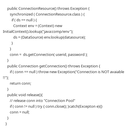
public ConnectionResource() throws Exception {
synchronized ( ConnectionResource.class ) {
if ( ds == null ) {
Context env = (Context) new
InitialContext().lookup("java:comp/env");
ds = (DataSource) env.lookup(datasource);
}
}
conn = ds.getConnection( userid, password );
}
public Connection getConnection() throws Exception {
if ( conn == null ) throw new Exception("Connection is NOT avaiable
!!");
return conn;
}
public void release(){
// release conn into "Connection Pool"
if ( conn != null ) try { conn.close(); }catch(Excepton e){}
conn = null;
}
}