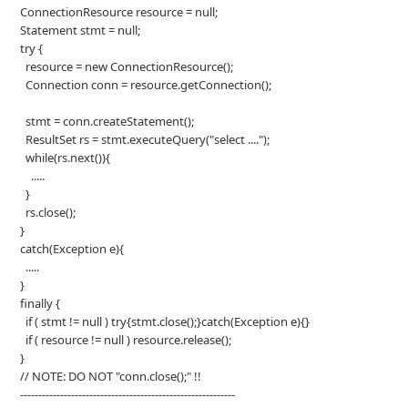
ConnectionResource resource = null;
Statement stmt = null;
try {
resource = new ConnectionResource();
Connection conn = resource.getConnection();
stmt = conn.createStatement();
ResultSet rs = stmt.executeQuery("select ....");
while(rs.next()){
.....
}
rs.close();
}
catch(Exception e){
.....
}
finally {
if ( stmt != null ) try{stmt.close();}catch(Exception e){}
if ( resource != null ) resource.release();
}
// NOTE: DO NOT "conn.close();" !!
-----------------------------------------------------------