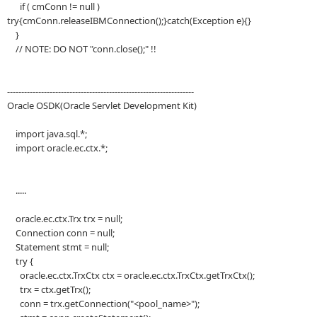
if ( cmConn != null )
try{cmConn.releaseIBMConnection();}catch(Exception e){}
}
// NOTE: DO NOT "conn.close();" !!
------------------------------------------------------------------
Oracle OSDK(Oracle Servlet Development Kit)
import java.sql.*;
import oracle.ec.ctx.*;
.....
oracle.ec.ctx.Trx trx = null;
Connection conn = null;
Statement stmt = null;
try {
oracle.ec.ctx.TrxCtx ctx = oracle.ec.ctx.TrxCtx.getTrxCtx();
trx = ctx.getTrx();
conn = trx.getConnection("<pool_name>");