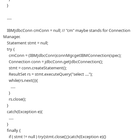
}
.....
IBMJdbcConn cmConn = null; // "cm" maybe stands for Connection
Manager.
Statement stmt = null;
try {
cmConn = (IBMJdbcConn)connMgr.getIBMConnection(spec);
Connection conn = jdbcConn.getJdbcConnection();
stmt = conn.createStatement();
ResultSet rs = stmt.executeQuery("select ....");
while(rs.next()){
.....
}
rs.close();
}
catch(Exception e){
.....
}
finally {
if ( stmt != null ) try{stmt.close();}catch(Exception e){}