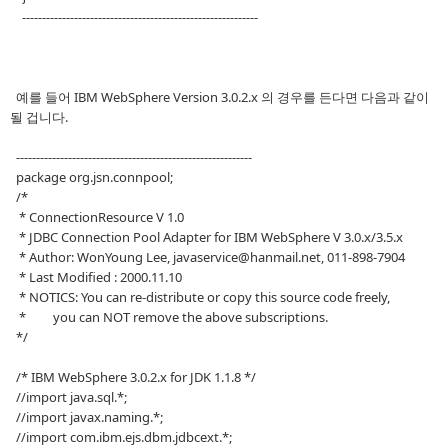
-----------------------------------------------------------
예를 들어 IBM WebSphere Version 3.0.2.x 의 경우를 든다면 다음과 같이
될 겁니다.
-----------------------------------------------------------
package org.jsn.connpool;
/*
* ConnectionResource V 1.0
* JDBC Connection Pool Adapter for IBM WebSphere V 3.0.x/3.5.x
* Author: WonYoung Lee, javaservice@hanmail.net, 011-898-7904
* Last Modified : 2000.11.10
* NOTICS: You can re-distribute or copy this source code freely,
* you can NOT remove the above subscriptions.
*/
/* IBM WebSphere 3.0.2.x for JDK 1.1.8 */
//import java.sql.*;
//import javax.naming.*;
//import com.ibm.ejs.dbm.jdbcext.*;