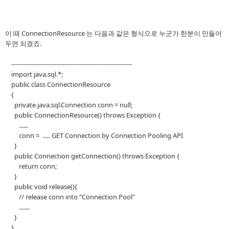
이 때 ConnectionResource 는 다음과 같은 형식으로 누군가 한분이 만들어
두면 되겠죠.
-----------------------------------------------------------
import java.sql.*;
public class ConnectionResource
{
private java.sql.Connection conn = null;
public ConnectionResource() throws Exception {
......
conn = ..... GET Connection by Connection Pooling API
}
public Connection getConnection() throws Exception {
return conn;
}
public void release(){
// release conn into "Connection Pool"
.......
}
}