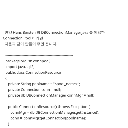
-----------------------------------------------------------
만약 Hans Bersten 의 DBConnectionManager.java 를 이용한
Connection Pool 이라면
다음과 같이 만들어 주면 됩니다.
-----------------------------------------------------------
package org.jsn.connpool;
import java.sql.*;
public class ConnectionResource
{
private String poolname = "<pool_name>";
private Connection conn = null;
private db.DBConnectionManager connMgr = null;
public ConnectionResource() throws Exception {
connMgr = db.DBConnectionManager.getInstance();
conn = connMgr.getConnection(poolname);
}