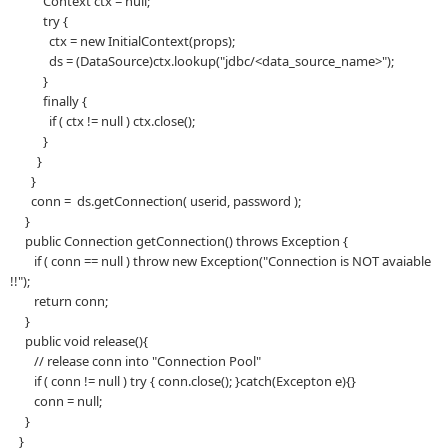
Context ctx = null;
try {
ctx = new InitialContext(props);
ds = (DataSource)ctx.lookup("jdbc/<data_source_name>");
}
finally {
if ( ctx != null ) ctx.close();
}
}
}
conn = ds.getConnection( userid, password );
}
public Connection getConnection() throws Exception {
if ( conn == null ) throw new Exception("Connection is NOT avaiable
!!");
return conn;
}
public void release(){
// release conn into "Connection Pool"
if ( conn != null ) try { conn.close(); }catch(Excepton e){}
conn = null;
}
}