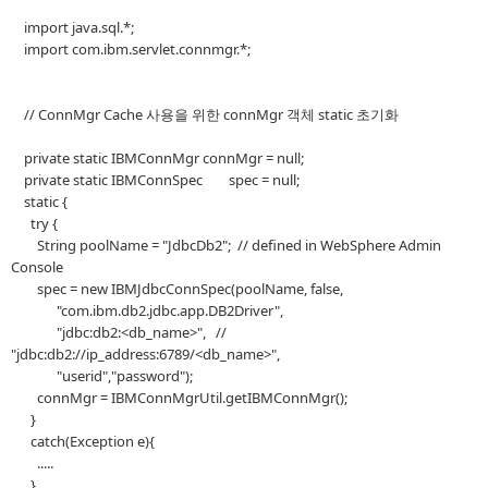
import java.sql.*;
import com.ibm.servlet.connmgr.*;
// ConnMgr Cache 사용을 위한 connMgr 객체 static 초기화
private static IBMConnMgr connMgr = null;
private static IBMConnSpec spec = null;
static {
try {
String poolName = "JdbcDb2"; // defined in WebSphere Admin
Console
spec = new IBMJdbcConnSpec(poolName, false,
"com.ibm.db2.jdbc.app.DB2Driver",
"jdbc:db2:<db_name>", //
"jdbc:db2://ip_address:6789/<db_name>",
"userid","password");
connMgr = IBMConnMgrUtil.getIBMConnMgr();
}
catch(Exception e){
.....
}