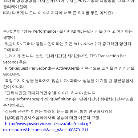
12배의 성능향상을 가져온거죠. (이 수치는 H/W기종과 측정방법, 그리고 어
플리케이션에
따라 다르게 나오니 이 수치자체에 너무 큰 의미를 두진 마세요)
주의: 흔히 "성능(Performance)"을 나타낼 때, 응답시간을 가지고 얘기하는
경향이
있습니다. 그러나 응답시간이라는 것은 ActiveUser수가 증가하면 당연히
그에 따라
느려지게 됩니다. 반면 "단위시간당 처리건수"인 TPS(Transaction Per
Second) 혹은
RPS(Request Per Second)는 ActiveUser를 지속적으로 끌어올려 임계점을
넘어서면,
특정수치 이상을 올라가지 않습니다. 따라서 성능을 얘기할 땐 평균응답시
간이 아니라
"단위시간당 최대처리건수"를 이야기 하셔야 합니다.
성능(Performance)의 정의(Definition)은 "단위시간당 최대처리건수"임을
주지하세요.
성능에 관련한 이론은 아래의 문서를 통해, 함께 연구하시지요.
[강좌]웹기반시스템하에서의 성능에 대한 이론적 고찰
http://www.javaservice.net/~java/bbs/read.cgi?
m=resource&b=consult&c=r_p&n=1008701211