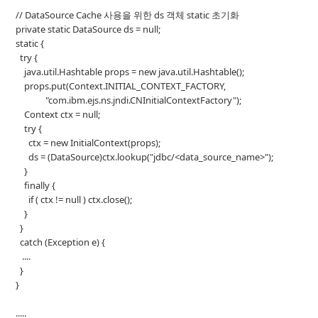
// DataSource Cache 사용을 위한 ds 객체 static 초기화
private static DataSource ds = null;
static {
try {
java.util.Hashtable props = new java.util.Hashtable();
props.put(Context.INITIAL_CONTEXT_FACTORY,
"com.ibm.ejs.ns.jndi.CNInitialContextFactory");
Context ctx = null;
try {
ctx = new InitialContext(props);
ds = (DataSource)ctx.lookup("jdbc/<data_source_name>");
}
finally {
if ( ctx != null ) ctx.close();
}
}
catch (Exception e) {
....
}
}
.....