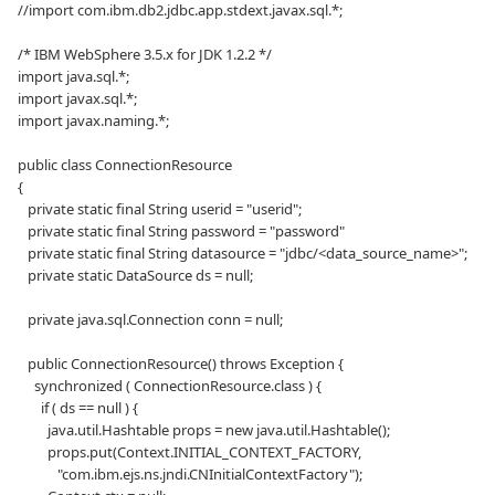
//import com.ibm.db2.jdbc.app.stdext.javax.sql.*;
/* IBM WebSphere 3.5.x for JDK 1.2.2 */
import java.sql.*;
import javax.sql.*;
import javax.naming.*;
public class ConnectionResource
{
private static final String userid = "userid";
private static final String password = "password"
private static final String datasource = "jdbc/<data_source_name>";
private static DataSource ds = null;
private java.sql.Connection conn = null;
public ConnectionResource() throws Exception {
synchronized ( ConnectionResource.class ) {
if ( ds == null ) {
java.util.Hashtable props = new java.util.Hashtable();
props.put(Context.INITIAL_CONTEXT_FACTORY,
"com.ibm.ejs.ns.jndi.CNInitialContextFactory");