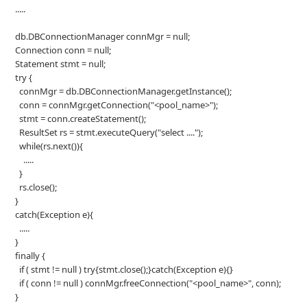
.....
db.DBConnectionManager connMgr = null;
Connection conn = null;
Statement stmt = null;
try {
connMgr = db.DBConnectionManager.getInstance();
conn = connMgr.getConnection("<pool_name>");
stmt = conn.createStatement();
ResultSet rs = stmt.executeQuery("select ....");
while(rs.next()){
.....
}
rs.close();
}
catch(Exception e){
.....
}
finally {
if ( stmt != null ) try{stmt.close();}catch(Exception e){}
if ( conn != null ) connMgr.freeConnection("<pool_name>", conn);
}