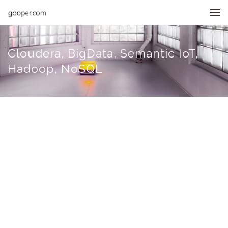
메뉴 건너뛰기
Cloudera, BigData, Semantic IoT,
Hadoop, NoSQL