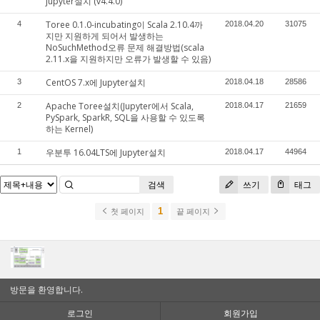
jupyter설치 (v4.4.0)
Toree 0.1.0-incubating이 Scala 2.10.4까
4
2018.04.20
31075
지만 지원하게 되어서 발생하는
NoSuchMethod오류 문제 해결방법(scala
2.11.x을 지원하지만 오류가 발생할 수 있음)
CentOS 7.x에 Jupyter설치
3
2018.04.18
28586
Apache Toree설치(Jupyter에서 Scala,
2
2018.04.17
21659
PySpark, SparkR, SQL을 사용할 수 있도록
하는 Kernel)
우분투 16.04LTS에 Jupyter설치
1
2018.04.17
44964
검색
쓰기
태그
1
첫 페이지
끝 페이지
방문을 환영합니다.
로그인
회원가입