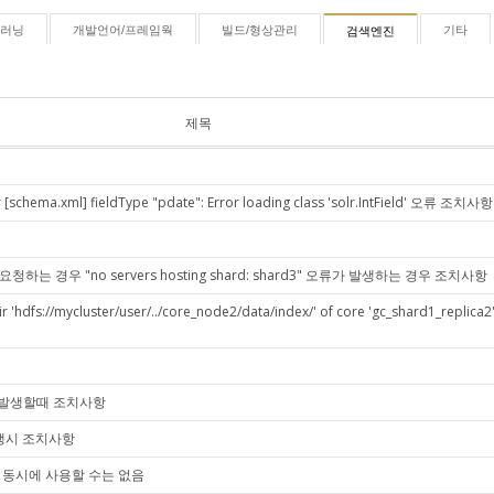
신러닝
개발언어/프레임웍
빌드/형상관리
기타
검색엔진
제목
 [schema.xml] fieldType "pdate": Error loading class 'solr.IntField' 오류 조치사항
청하는 경우 "no servers hosting shard: shard3" 오류가 발생하는 경우 조치사항
://mycluster/user/../core_node2/data/index/' of core 'gc_shard1_repli
 오류가 발생할때 조치사항
s. 발생시 조치사항
두개를 동시에 사용할 수는 없음