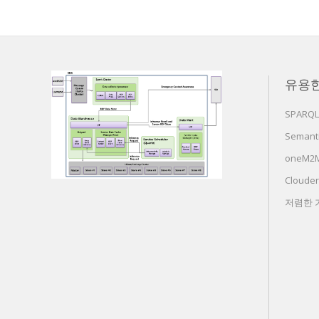
유용
SPARQL
Semanti
oneM2M 
Cloude
저렴한