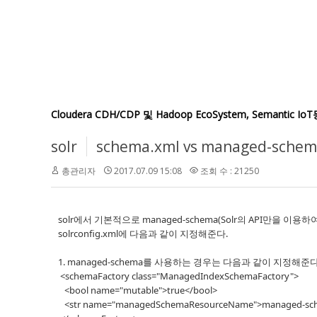
Cloudera CDH/CDP 및 Hadoop EcoSystem, Semant
solr
schema.xml vs managed-
총관리자
2017.07.09 15:08
조회 수 : 21250
solr에서 기본적으로 managed-schema(Solr의 API만을 
solrconfig.xml에 다음과 같이 지정해준다.
1. managed-schema를 사용하는 경우는 다음과 같이 지정해준다
<schemaFactory class="ManagedIndexSchemaFactory">
<bool name="mutable">true</bool>
<str name="managedSchemaResourceName">managed-sch