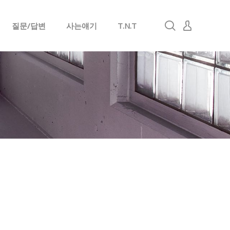
질문/답변
사는얘기
T.N.T
로그인
회원가입