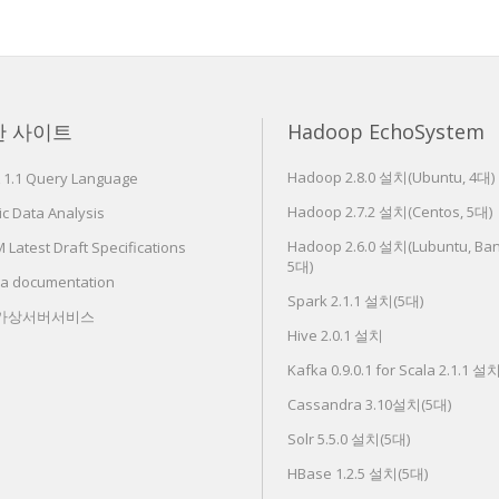
한 사이트
Hadoop EchoSystem
Hadoop 2.8.0 설치(Ubuntu, 4대)
 1.1 Query Language
Hadoop 2.7.2 설치(Centos, 5대)
c Data Analysis
Hadoop 2.6.0 설치(Lubuntu, Ban
Latest Draft Specifications
5대)
ra documentation
Spark 2.1.1 설치(5대)
 가상서버서비스
Hive 2.0.1 설치
Kafka 0.9.0.1 for Scala 2.1.1 설
Cassandra 3.10설치(5대)
Solr 5.5.0 설치(5대)
HBase 1.2.5 설치(5대)