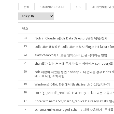
전체
Cloudera CDH/CDP
OS
IoT/시맨틱웹/머
번호
[Solr in Cloudera]Solr Data Directory변경 방법/절차
24
collection생성혹은 collection조회시 Plugin init failure for
23
elasticsearch에서 모든 인덱스(색인)을 삭제하는 방법
22
shard3가 있는 서버에 문제가 있는 상태에서 solr query를 요
21
solr 데몬이 떠있는 동안 hadoop이 다운되는 경우 Index dir 'hdfs
20
데 이에 대한 조치사항
Windows7 64bit 환경에서 ElasticSearch 5.6.3설치하기
19
core 'gc_shard3_replica2' is already locked라는
18
Core with name 'xx_shard4_replica1' already exist
17
schema.xml vs managed-schema 지정 사용하기 - 
»