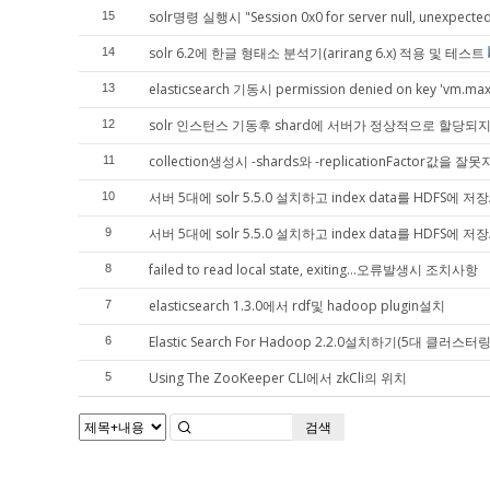
solr명령 실행시 "Session 0x0 for server null, unexpecte
15
solr 6.2에 한글 형태소 분석기(arirang 6.x) 적용 및 테스트
14
elasticsearch 기동시 permission denied on key 'v
13
solr 인스턴스 기동후 shard에 서버가 정상적으로 할당되
12
collection생성시 -shards와 -replicationFactor값을 잘못지정
11
서버 5대에 solr 5.5.0 설치하고 index data를 HDFS에 
10
서버 5대에 solr 5.5.0 설치하고 index data를 HDFS에
9
failed to read local state, exiting...오류발생시 조치사항
8
elasticsearch 1.3.0에서 rdf및 hadoop plugin설치
7
Elastic Search For Hadoop 2.2.0설치하기(5대 클러스터링
6
Using The ZooKeeper CLI에서 zkCli의 위치
5
검색