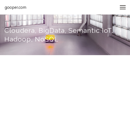
메뉴 건너뛰기
Cloudera, BigData, Semantic IoT,
Hadoop, NoSQL