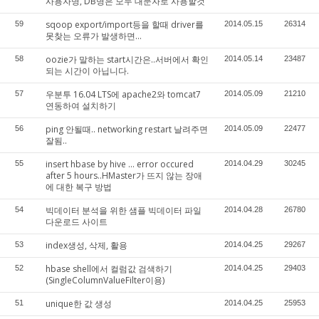
사용자명, DB명은 모두 대문자로 사용할것
sqoop export/import등을 할때 driver를
59
2014.05.15
26314
못찾는 오류가 발생하면...
oozie가 말하는 start시간은..서버에서 확인
58
2014.05.14
23487
되는 시간이 아닙니다.
우분투 16.04 LTS에 apache2와 tomcat7
57
2014.05.09
21210
연동하여 설치하기
ping 안될때.. networking restart 날려주면
56
2014.05.09
22477
잘됨..
insert hbase by hive ... error occured
55
2014.04.29
30245
after 5 hours..HMaster가 뜨지 않는 장애
에 대한 복구 방법
빅데이터 분석을 위한 샘플 빅데이터 파일
54
2014.04.28
26780
다운로드 사이트
index생성, 삭제, 활용
53
2014.04.25
29267
hbase shell에서 컬럼값 검색하기
52
2014.04.25
29403
(SingleColumnValueFilter이용)
unique한 값 생성
51
2014.04.25
25953