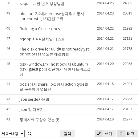
sequence한 번호 생성방법
50
2014.04.25
24365
ubuntu 12.4에서 eclipse설치후 기동시
49
2014.04.23
20813
library(swt-gtk*)관련 오류
Building a Cluster docs
48
2014.04.22
21992
sqoop 1.4.4 설치및 테스트
47
2014.04.21
27121
The disk drive for uuid= is not ready yet
46
2014.04.21
21773
or not present 오류 해결방법
os가 windows7인 host pc에서 ubuntu가
45
2014.04.20
22988
os인 guest pc에 접근하기 위한 네트워크설
정
oozie에서 share lib설정시 action type별
44
2014.04.18
24291
로 구분하여 넣을것
json serde사용법
43
2014.04.17
23683
json 값 다루기
42
2014.04.17
28137
통계자료 구할수 있는 곳
41
2014.04.16
21277
검색
쓰기
태그