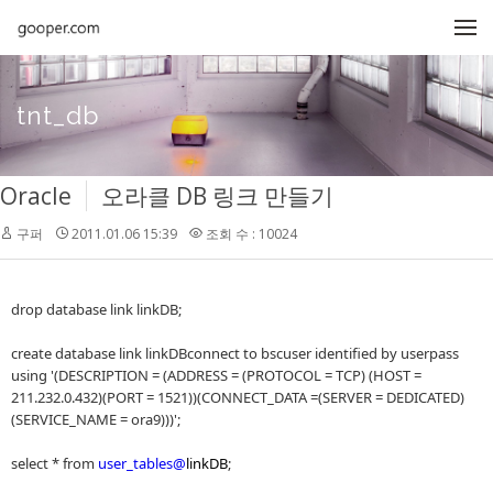
메뉴 건너뛰기
tnt_db
Oracle
오라클 DB 링크 만들기
구퍼
2011.01.06 15:39
조회 수 : 10024
drop database link linkDB;
create database link linkDBconnect to bscuser identified by userpass
using '(DESCRIPTION = (ADDRESS = (PROTOCOL = TCP) (HOST =
211.232.0.432)(PORT = 1521))(CONNECT_DATA =(SERVER = DEDICATED)
(SERVICE_NAME = ora9)))';
select * from
user_tables@
linkDB
;