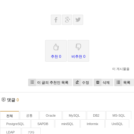
추천 0
비추천 0
이 게시물을
이 글의 추천인 목록
수정
삭제
목록
댓글
0
공통
Oracle
MySQL
DB2
MS-SQL
전체
PostgreSQL
SAPDB
miniSQL
Informix
UniSQL
LDAP
기타