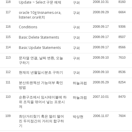
Update ~ Select 구문 예제
118
구퍼
2008.10.31
8160
oracle 10g tnsnames.ora,
117
구퍼
2008.09.29
6664
listener.ora위치
Conditions
116
구퍼
2008.09.17
9306
Basic Delete Statements
115
구퍼
2008.09.17
8507
Basic Update Statements
114
구퍼
2008.09.17
8566
문자열 연결, 날짜 변환, 오늘
113
구퍼
2008.09.10
7610
구하기
현재의 년월일시분초 구하기
112
구퍼
2008.09.10
8536
분산트랜젝션 가능여부 확인
111
하늘과컴
2008.05.29
8254
방법
순환구조에서 임시테이블에 하
110
하늘과컴
2007.10.01
8470
위 조직을 엮어서 넣는 프로시
져
최단거리찾기 혹은 멀리 떨어
109
박상현
2006.11.07
7604
진 두지점간의 거리의 합구하
기