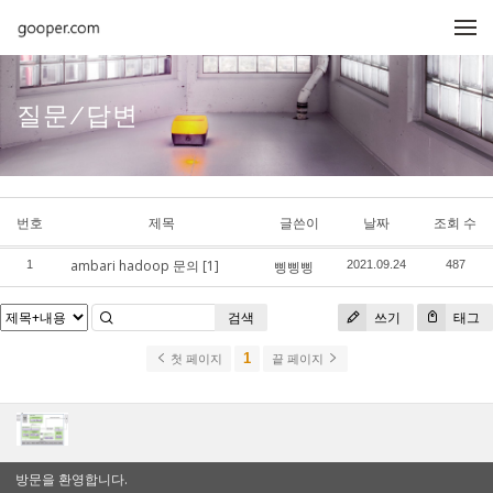
메뉴 건너뛰기
질문/답변
번호
제목
글쓴이
날짜
조회 수
ambari hadoop 문의
[1]
1
삥삥삥
2021.09.24
487
검색
쓰기
태그
1
첫 페이지
끝 페이지
방문을 환영합니다.