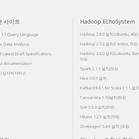
한 사이트
Hadoop EchoSystem
Hadoop 2.8.0 설치(Ubuntu, 4대)
 1.1 Query Language
Hadoop 2.7.2 설치(Centos, 5대)
c Data Analysis
Hadoop 2.6.0 설치(Lubuntu, Ban
Latest Draft Specifications
5대)
ra documentation
Spark 2.1.1 설치(5대)
 가상서버서비스
Hive 2.0.1 설치
Kafka 0.9.0.1 for Scala 2.1.1 설
Cassandra 3.10설치(5대)
Solr 5.5.0 설치(5대)
HBase 1.2.5 설치(5대)
Zookeeper 3.4.6 설치 (3대)