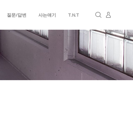
질문/답변
사는얘기
T.N.T
로그인
회원가입