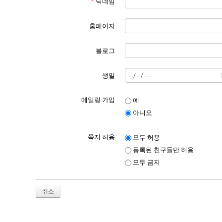
*
닉네임
홈페이지
블로그
생일
메일링 가입
예
아니오
쪽지 허용
모두 허용
등록된 친구들만 허용
모두 금지
취소