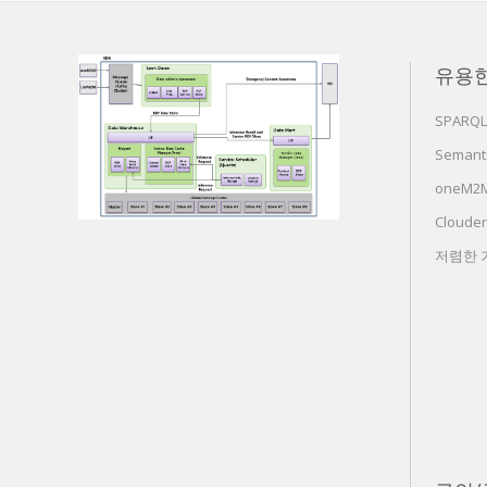
유용
SPARQL
Semanti
oneM2M 
Cloude
저렴한