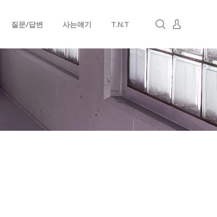
질문/답변
사는얘기
T.N.T
로그인
회원가입