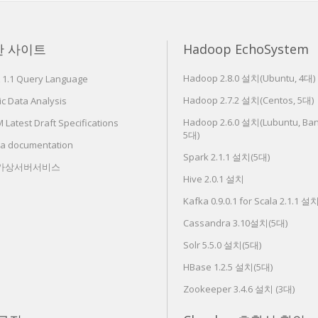
한 사이트
Hadoop EchoSystem
Hadoop 2.8.0 설치(Ubuntu, 4대)
 1.1 Query Language
Hadoop 2.7.2 설치(Centos, 5대)
c Data Analysis
Hadoop 2.6.0 설치(Lubuntu, Ban
Latest Draft Specifications
5대)
ra documentation
Spark 2.1.1 설치(5대)
 가상서버서비스
Hive 2.0.1 설치
Kafka 0.9.0.1 for Scala 2.1.1 설
Cassandra 3.10설치(5대)
Solr 5.5.0 설치(5대)
HBase 1.2.5 설치(5대)
Zookeeper 3.4.6 설치 (3대)