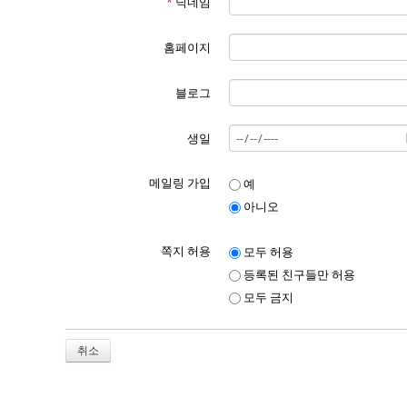
*
닉네임
홈페이지
블로그
생일
메일링 가입
예
아니오
쪽지 허용
모두 허용
등록된 친구들만 허용
모두 금지
취소