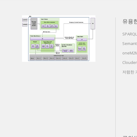
유용
SPARQL
Semanti
oneM2M 
Cloude
저렴한