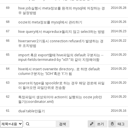
hive job실행시 meta정보를 원격의 mysql에 저장하는 경
69
2014.05.28
우 설정방법
oozie의 meta정보를 mysql에서 관리하기
68
2014.05.26
hive query에서 mapreduce돌리지 않고 select하는 방법
67
2014.05.23
hiverserver2기동시 connection refused가 발생하는 경
66
2014.05.22
우 조치방법
import 혹은 export할때 hive파일의 default 구분자는 --
65
2014.05.20
input-fields-terminated-by "x01"와 같이 지정해야함
hive에서 insert overwrite directory.. 로 하면 default
64
2014.05.20
column구분자는 'SOH'혹은 't'가 됨
source의 type을 spooldir로 하는 경우 해당 경로에 파일
63
2014.05.20
이 들어오면 파일단위로 전송함
특정파일이 생성되어야 action이 실행되는 oozie job만
62
2014.05.20
들기(coordinator.xml)
dual table만들기
61
2014.05.16
검색
쓰기
태그