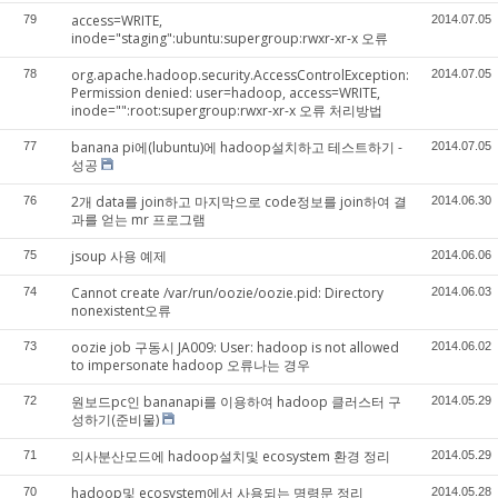
access=WRITE,
79
2014.07.05
inode="staging":ubuntu:supergroup:rwxr-xr-x 오류
org.apache.hadoop.security.AccessControlException:
78
2014.07.05
Permission denied: user=hadoop, access=WRITE,
inode="":root:supergroup:rwxr-xr-x 오류 처리방법
banana pi에(lubuntu)에 hadoop설치하고 테스트하기 -
77
2014.07.05
성공
2개 data를 join하고 마지막으로 code정보를 join하여 결
76
2014.06.30
과를 얻는 mr 프로그램
jsoup 사용 예제
75
2014.06.06
Cannot create /var/run/oozie/oozie.pid: Directory
74
2014.06.03
nonexistent오류
oozie job 구동시 JA009: User: hadoop is not allowed
73
2014.06.02
to impersonate hadoop 오류나는 경우
원보드pc인 bananapi를 이용하여 hadoop 클러스터 구
72
2014.05.29
성하기(준비물)
의사분산모드에 hadoop설치및 ecosystem 환경 정리
71
2014.05.29
hadoop및 ecosystem에서 사용되는 명령문 정리
70
2014.05.28