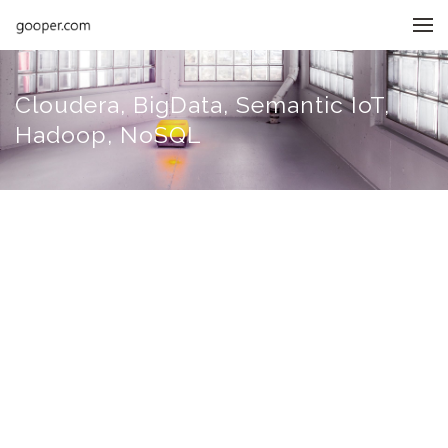
메뉴 건너뛰기
Cloudera, BigData, Semantic IoT,
Hadoop, NoSQL