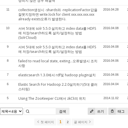
당되지 않는 경우 해결책
collection생성시 -shards와 -replicationFactor값을
11
2016.04.28
잘못지정하면 write.lock for client xxx.xxx.xxx.xxx
already exists오류가 발생한다.
서버 5대에 solr 5.5.0 설치하고 index data를 HDFS
10
2016.04.08
에 저장/search하도록 설치/설정하는 방법
(SolrCloud)
서버 5대에 solr 5.5.0 설치하고 index data를 HDFS
9
2016.04.08
에 저장/search하도록 설치/설정하는 방법
failed to read local state, exiting...오류발생시 조치
8
2016.04.06
사항
elasticsearch 1.3.0에서 rdf및 hadoop plugin설치
7
2016.04.06
Elastic Search For Hadoop 2.2.0설치하기(5대 클러
6
2016.04.04
스터링)
Using The ZooKeeper CLI에서 zkCli의 위치
5
2014.11.02
검색
쓰기
태그
1
첫 페이지
2
끝 페이지