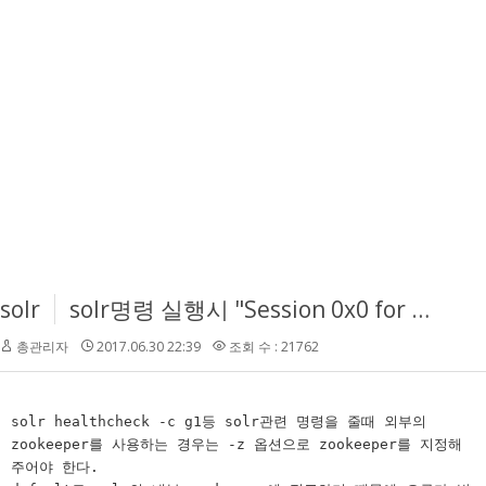
solr
solr명령 실행시 "Session 0x0 for server null, unexpected error, closing socket connection and attempting reconnect" 오류발생
총관리자
2017.06.30 22:39
조회 수 : 21762
solr healthcheck -c g1등 solr관련 명령을 줄때 외부의
zookeeper를 사용하는 경우는 -z 옵션으로 zookeeper를 지정해
주어야 한다.