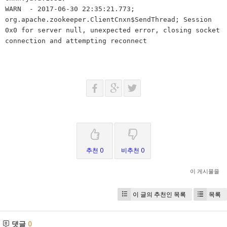
WARN - 2017-06-30 22:35:21.773;
org.apache.zookeeper.ClientCnxn$SendThread; Session
0x0 for server null, unexpected error, closing socket
connection and attempting reconnect
추천 0
비추천 0
이 게시물을
이 글의 추천인 목록
목록
댓글
0