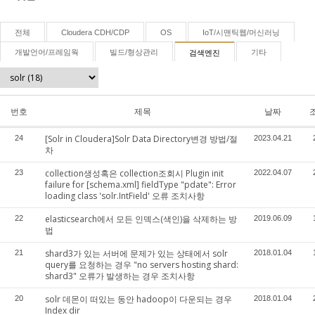
전체
Cloudera CDH/CDP
OS
IoT/시맨틱웹/머신러닝
개발언어/프레임웍
빌드/형상관리
기타
검색엔진
번호
제목
날짜
[Solr in Cloudera]Solr Data Directory변경 방법/절
24
2023.04.21
차
collection생성혹은 collection조회시 Plugin init
23
2022.04.07
failure for [schema.xml] fieldType "pdate": Error
loading class 'solr.IntField' 오류 조치사항
elasticsearch에서 모든 인덱스(색인)을 삭제하는 방
22
2019.06.09
법
shard3가 있는 서버에 문제가 있는 상태에서 solr
21
2018.01.04
query를 요청하는 경우 "no servers hosting shard:
shard3" 오류가 발생하는 경우 조치사항
solr 데몬이 떠있는 동안 hadoop이 다운되는 경우
20
2018.01.04
Index dir