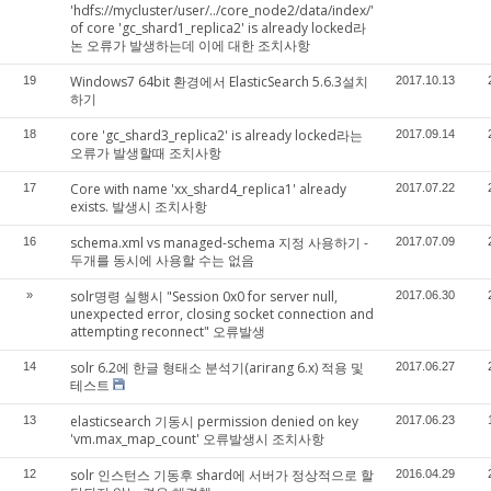
'hdfs://mycluster/user/../core_node2/data/index/'
of core 'gc_shard1_replica2' is already locked라
논 오류가 발생하는데 이에 대한 조치사항
Windows7 64bit 환경에서 ElasticSearch 5.6.3설치
19
2017.10.13
하기
core 'gc_shard3_replica2' is already locked라는
18
2017.09.14
오류가 발생할때 조치사항
Core with name 'xx_shard4_replica1' already
17
2017.07.22
exists. 발생시 조치사항
schema.xml vs managed-schema 지정 사용하기 -
16
2017.07.09
두개를 동시에 사용할 수는 없음
solr명령 실행시 "Session 0x0 for server null,
»
2017.06.30
unexpected error, closing socket connection and
attempting reconnect" 오류발생
solr 6.2에 한글 형태소 분석기(arirang 6.x) 적용 및
14
2017.06.27
테스트
elasticsearch 기동시 permission denied on key
13
2017.06.23
'vm.max_map_count' 오류발생시 조치사항
solr 인스턴스 기동후 shard에 서버가 정상적으로 할
12
2016.04.29