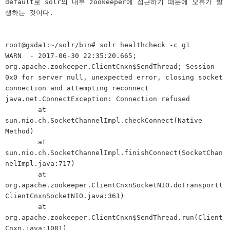
default로 solr의 내부 zookeeper에 접근하기 때문에 오류가 발
생하는 것이다.
root@gsda1:~/solr/bin# solr healthcheck -c g1
WARN - 2017-06-30 22:35:20.665;
org.apache.zookeeper.ClientCnxn$SendThread; Session
0x0 for server null, unexpected error, closing socket
connection and attempting reconnect
java.net.ConnectException: Connection refused
at
sun.nio.ch.SocketChannelImpl.checkConnect(Native
Method)
at
sun.nio.ch.SocketChannelImpl.finishConnect(SocketChan
nelImpl.java:717)
at
org.apache.zookeeper.ClientCnxnSocketNIO.doTransport(
ClientCnxnSocketNIO.java:361)
at
org.apache.zookeeper.ClientCnxn$SendThread.run(Client
Cnxn.java:1081)